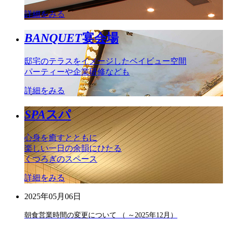
詳細をみる
BANQUET
宴会場
邸宅のテラスをイメージしたベイビュー空間
パーティーや企業研修なども
詳細をみる
SPA
スパ
心身を癒すとともに
楽しい一日の余韻にひたる
くつろぎのスペース
詳細をみる
2025年05月06日
朝食営業時間の変更について （ ～2025年12月）