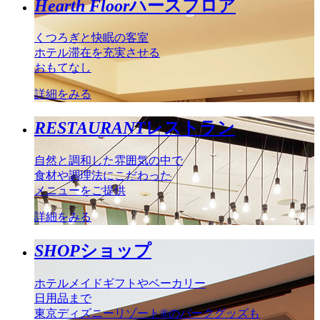
Hearth Floor
ハースフロア
くつろぎと快眠の客室
ホテル滞在を充実させる
おもてなし
詳細をみる
RESTAURANT
レストラン
自然と調和した雰囲気の中で
食材や調理法にこだわった
メニューをご提供
詳細をみる
SHOP
ショップ
ホテルメイドギフトやベーカリー
日用品まで
東京ディズニーリゾート®のパークグッズも