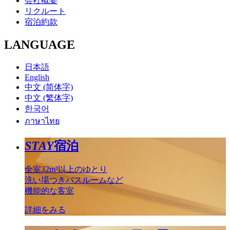
会社概要
リクルート
宿泊約款
LANGUAGE
日本語
English
中文 (简体字)
中文 (繁体字)
한국어
ภาษาไทย
STAY
宿泊
全室32m²以上のゆとり
洗い場つきバスルームなど
機能的な客室
詳細をみる