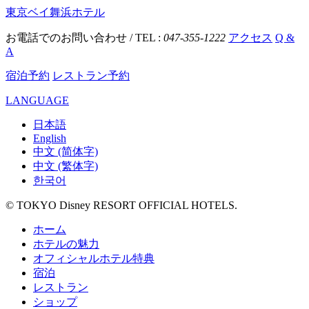
東京ベイ舞浜ホテル
お電話でのお問い合わせ / TEL :
047-355-1222
アクセス
Q &
A
宿泊予約
レストラン予約
LANGUAGE
日本語
English
中文 (简体字)
中文 (繁体字)
한국어
© TOKYO Disney RESORT OFFICIAL HOTELS.
ホーム
ホテルの魅力
オフィシャルホテル特典
宿泊
レストラン
ショップ