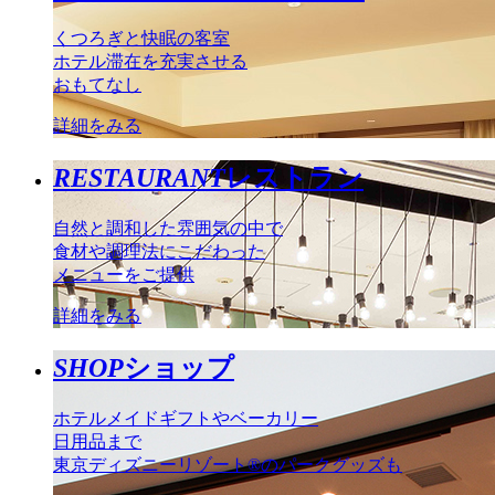
くつろぎと快眠の客室
ホテル滞在を充実させる
おもてなし
詳細をみる
RESTAURANT
レストラン
自然と調和した雰囲気の中で
食材や調理法にこだわった
メニューをご提供
詳細をみる
SHOP
ショップ
ホテルメイドギフトやベーカリー
日用品まで
東京ディズニーリゾート®のパークグッズも