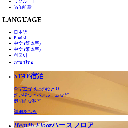
リクルート
宿泊約款
LANGUAGE
日本語
English
中文 (简体字)
中文 (繁体字)
한국어
ภาษาไทย
STAY
宿泊
全室32m²以上のゆとり
洗い場つきバスルームなど
機能的な客室
詳細をみる
Hearth Floor
ハースフロア