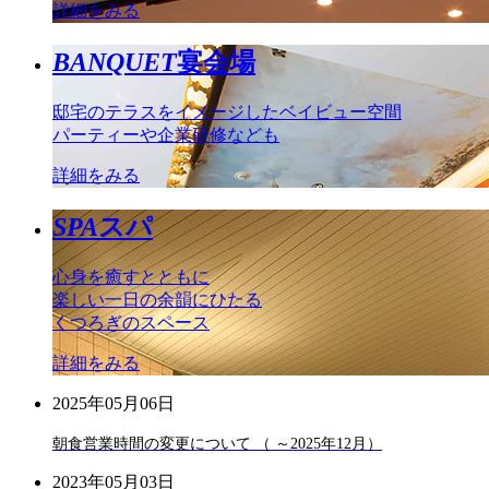
詳細をみる
BANQUET
宴会場
邸宅のテラスをイメージしたベイビュー空間
パーティーや企業研修なども
詳細をみる
SPA
スパ
心身を癒すとともに
楽しい一日の余韻にひたる
くつろぎのスペース
詳細をみる
2025年05月06日
朝食営業時間の変更について （ ～2025年12月）
2023年05月03日