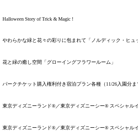
Halloween Story of Trick & Magic !
やわらかな緑と花々の彩りに包まれて「ノルディック・ヒュ
花と緑の癒し空間「グローイングフラワールーム」
パークチケット購入権利付き宿泊プラン各種（11/26入園分ま
東京ディズニーランド®／東京ディズニーシー® スペシャル
東京ディズニーランド®／東京ディズニーシー® スペシャル