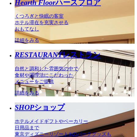
Hearth Floor
ハースフロア
くつろぎと快眠の客室
ホテル滞在を充実させる
おもてなし
詳細をみる
RESTAURANT
レストラン
自然と調和した雰囲気の中で
食材や調理法にこだわった
メニューをご提供
詳細をみる
SHOP
ショップ
ホテルメイドギフトやベーカリー
日用品まで
東京ディズニーリゾート®のパークグッズも