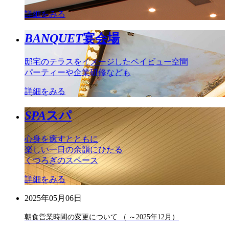
詳細をみる
BANQUET
宴会場
邸宅のテラスをイメージしたベイビュー空間
パーティーや企業研修なども
詳細をみる
SPA
スパ
心身を癒すとともに
楽しい一日の余韻にひたる
くつろぎのスペース
詳細をみる
2025年05月06日
朝食営業時間の変更について （ ～2025年12月）