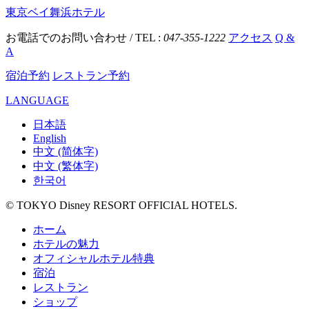
東京ベイ舞浜ホテル
お電話でのお問い合わせ / TEL :
047-355-1222
アクセス
Q &
A
宿泊予約
レストラン予約
LANGUAGE
日本語
English
中文 (简体字)
中文 (繁体字)
한국어
© TOKYO Disney RESORT OFFICIAL HOTELS.
ホーム
ホテルの魅力
オフィシャルホテル特典
宿泊
レストラン
ショップ