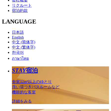
会社概要
リクルート
宿泊約款
LANGUAGE
日本語
English
中文 (简体字)
中文 (繁体字)
한국어
ภาษาไทย
STAY
宿泊
全室32m²以上のゆとり
洗い場つきバスルームなど
機能的な客室
詳細をみる