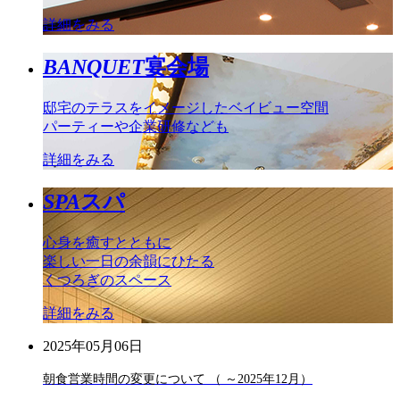
詳細をみる
BANQUET
宴会場
邸宅のテラスをイメージしたベイビュー空間
パーティーや企業研修なども
詳細をみる
SPA
スパ
心身を癒すとともに
楽しい一日の余韻にひたる
くつろぎのスペース
詳細をみる
2025年05月06日
朝食営業時間の変更について （ ～2025年12月）