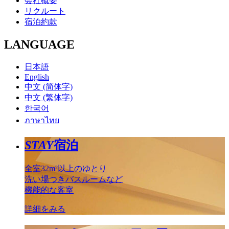
会社概要
リクルート
宿泊約款
LANGUAGE
日本語
English
中文 (简体字)
中文 (繁体字)
한국어
ภาษาไทย
STAY
宿泊
全室32m²以上のゆとり
洗い場つきバスルームなど
機能的な客室
詳細をみる