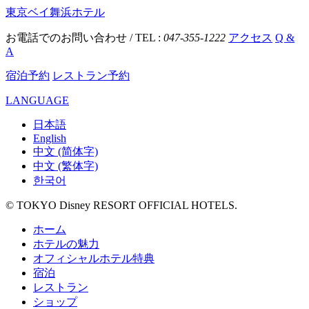
東京ベイ舞浜ホテル
お電話でのお問い合わせ / TEL :
047-355-1222
アクセス
Q &
A
宿泊予約
レストラン予約
LANGUAGE
日本語
English
中文 (简体字)
中文 (繁体字)
한국어
© TOKYO Disney RESORT OFFICIAL HOTELS.
ホーム
ホテルの魅力
オフィシャルホテル特典
宿泊
レストラン
ショップ