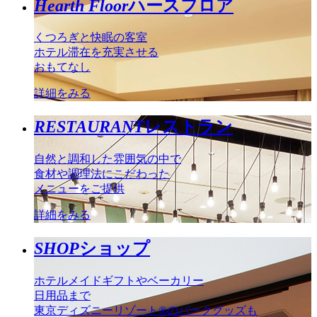
Hearth Floor
ハースフロア
くつろぎと快眠の客室
ホテル滞在を充実させる
おもてなし
詳細をみる
RESTAURANT
レストラン
自然と調和した雰囲気の中で
食材や調理法にこだわった
メニューをご提供
詳細をみる
SHOP
ショップ
ホテルメイドギフトやベーカリー
日用品まで
東京ディズニーリゾート®のパークグッズも