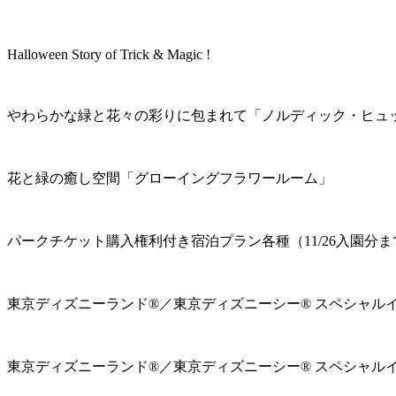
Halloween Story of Trick & Magic !
やわらかな緑と花々の彩りに包まれて「ノルディック・ヒュ
花と緑の癒し空間「グローイングフラワールーム」
パークチケット購入権利付き宿泊プラン各種（11/26入園分ま
東京ディズニーランド®／東京ディズニーシー® スペシャル
東京ディズニーランド®／東京ディズニーシー® スペシャル