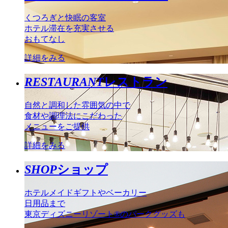
くつろぎと快眠の客室
ホテル滞在を充実させる
おもてなし
詳細をみる
RESTAURANT
レストラン
自然と調和した雰囲気の中で
食材や調理法にこだわった
メニューをご提供
詳細をみる
SHOP
ショップ
ホテルメイドギフトやベーカリー
日用品まで
東京ディズニーリゾート®のパークグッズも