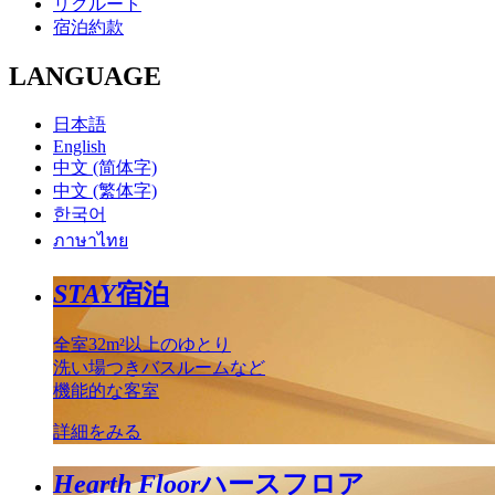
リクルート
宿泊約款
LANGUAGE
日本語
English
中文 (简体字)
中文 (繁体字)
한국어
ภาษาไทย
STAY
宿泊
全室32m²以上のゆとり
洗い場つきバスルームなど
機能的な客室
詳細をみる
Hearth Floor
ハースフロア