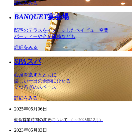
詳細をみる
BANQUET
宴会場
邸宅のテラスをイメージしたベイビュー空間
パーティーや企業研修なども
詳細をみる
SPA
スパ
心身を癒すとともに
楽しい一日の余韻にひたる
くつろぎのスペース
詳細をみる
2025年05月06日
朝食営業時間の変更について （ ～2025年12月）
2023年05月03日