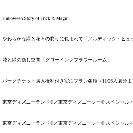
Halloween Story of Trick & Magic !
やわらかな緑と花々の彩りに包まれて「ノルディック・ヒュ
花と緑の癒し空間「グローイングフラワールーム」
パークチケット購入権利付き宿泊プラン各種（11/26入園分ま
東京ディズニーランド®／東京ディズニーシー® スペシャル
東京ディズニーランド®／東京ディズニーシー® スペシャル