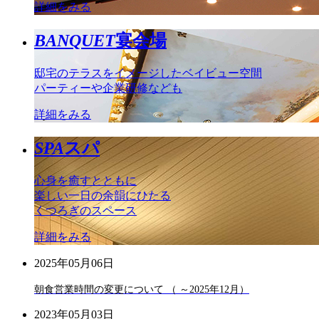
詳細をみる
BANQUET
宴会場
邸宅のテラスをイメージしたベイビュー空間
パーティーや企業研修なども
詳細をみる
SPA
スパ
心身を癒すとともに
楽しい一日の余韻にひたる
くつろぎのスペース
詳細をみる
2025年05月06日
朝食営業時間の変更について （ ～2025年12月）
2023年05月03日