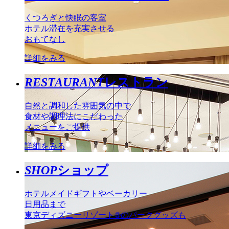
くつろぎと快眠の客室
ホテル滞在を充実させる
おもてなし
詳細をみる
RESTAURANT
レストラン
自然と調和した雰囲気の中で
食材や調理法にこだわった
メニューをご提供
詳細をみる
SHOP
ショップ
ホテルメイドギフトやベーカリー
日用品まで
東京ディズニーリゾート®のパークグッズも