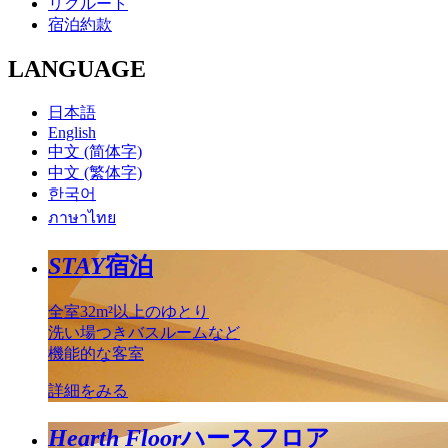
リクルート
宿泊約款
LANGUAGE
日本語
English
中文 (简体字)
中文 (繁体字)
한국어
ภาษาไทย
STAY
宿泊
全室32m²以上のゆとり
洗い場つきバスルームなど
機能的な客室
詳細をみる
Hearth Floor
ハースフロア