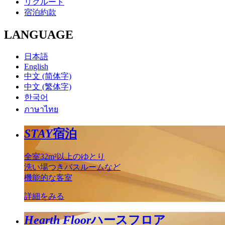
リクルート
宿泊約款
LANGUAGE
日本語
English
中文 (简体字)
中文 (繁体字)
한국어
ภาษาไทย
STAY
宿泊
全室32m²以上のゆとり
洗い場つきバスルームなど
機能的な客室
詳細をみる
Hearth Floor
ハースフロア