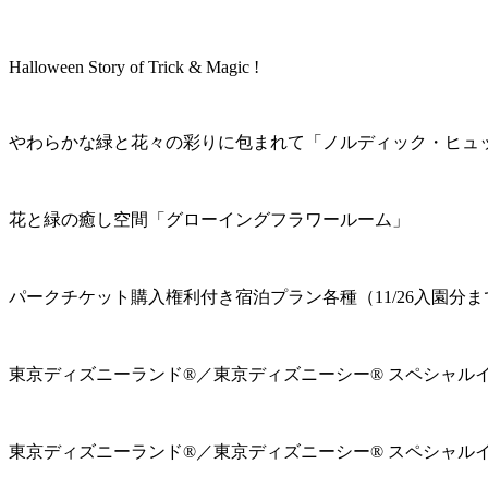
Halloween Story of Trick & Magic !
やわらかな緑と花々の彩りに包まれて「ノルディック・ヒュ
花と緑の癒し空間「グローイングフラワールーム」
パークチケット購入権利付き宿泊プラン各種（11/26入園分ま
東京ディズニーランド®／東京ディズニーシー® スペシャル
東京ディズニーランド®／東京ディズニーシー® スペシャル