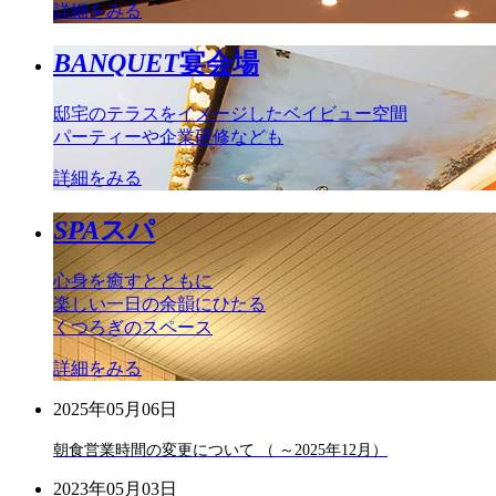
詳細をみる
BANQUET
宴会場
邸宅のテラスをイメージしたベイビュー空間
パーティーや企業研修なども
詳細をみる
SPA
スパ
心身を癒すとともに
楽しい一日の余韻にひたる
くつろぎのスペース
詳細をみる
2025年05月06日
朝食営業時間の変更について （ ～2025年12月）
2023年05月03日