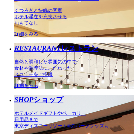
くつろぎと快眠の客室
ホテル滞在を充実させる
おもてなし
詳細をみる
RESTAURANT
レストラン
自然と調和した雰囲気の中で
食材や調理法にこだわった
メニューをご提供
詳細をみる
SHOP
ショップ
ホテルメイドギフトやベーカリー
日用品まで
東京ディズニーリゾート®のパークグッズも