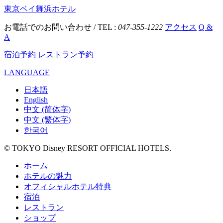
東京ベイ舞浜ホテル
お電話でのお問い合わせ / TEL :
047-355-1222
アクセス
Q &
A
宿泊予約
レストラン予約
LANGUAGE
日本語
English
中文 (简体字)
中文 (繁体字)
한국어
© TOKYO Disney RESORT OFFICIAL HOTELS.
ホーム
ホテルの魅力
オフィシャルホテル特典
宿泊
レストラン
ショップ