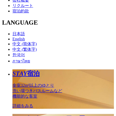
会社概要
リクルート
宿泊約款
LANGUAGE
日本語
English
中文 (简体字)
中文 (繁体字)
한국어
ภาษาไทย
STAY
宿泊
全室32m²以上のゆとり
洗い場つきバスルームなど
機能的な客室
詳細をみる