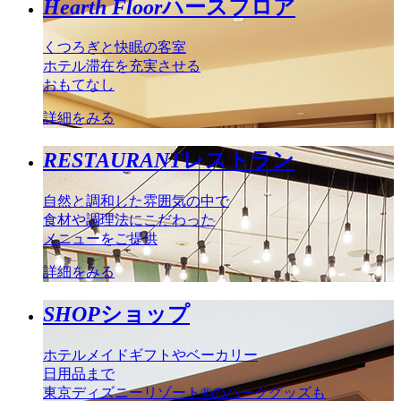
Hearth Floor
ハースフロア
くつろぎと快眠の客室
ホテル滞在を充実させる
おもてなし
詳細をみる
RESTAURANT
レストラン
自然と調和した雰囲気の中で
食材や調理法にこだわった
メニューをご提供
詳細をみる
SHOP
ショップ
ホテルメイドギフトやベーカリー
日用品まで
東京ディズニーリゾート®のパークグッズも