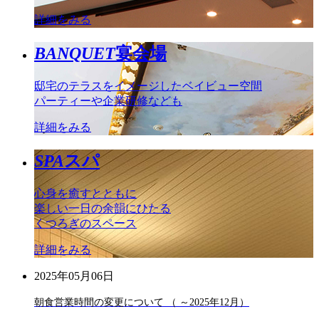
詳細をみる
BANQUET
宴会場
邸宅のテラスをイメージしたベイビュー空間
パーティーや企業研修なども
詳細をみる
SPA
スパ
心身を癒すとともに
楽しい一日の余韻にひたる
くつろぎのスペース
詳細をみる
2025年05月06日
朝食営業時間の変更について （ ～2025年12月）