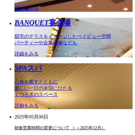
詳細をみる
BANQUET
宴会場
邸宅のテラスをイメージしたベイビュー空間
パーティーや企業研修なども
詳細をみる
SPA
スパ
心身を癒すとともに
楽しい一日の余韻にひたる
くつろぎのスペース
詳細をみる
2025年05月06日
朝食営業時間の変更について （ ～2025年12月）