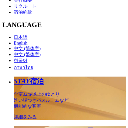
会社概要
リクルート
宿泊約款
LANGUAGE
日本語
English
中文 (简体字)
中文 (繁体字)
한국어
ภาษาไทย
STAY
宿泊
全室32m²以上のゆとり
洗い場つきバスルームなど
機能的な客室
詳細をみる