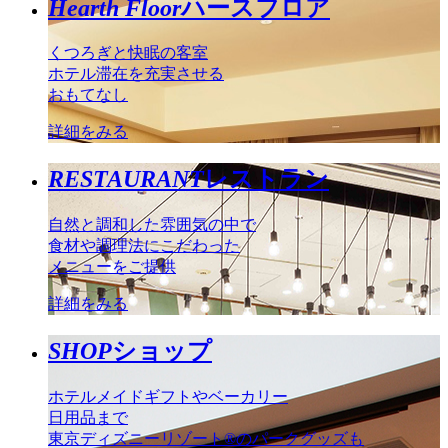
Hearth Floor
ハースフロア
くつろぎと快眠の客室
ホテル滞在を充実させる
おもてなし
詳細をみる
RESTAURANT
レストラン
自然と調和した雰囲気の中で
食材や調理法にこだわった
メニューをご提供
詳細をみる
SHOP
ショップ
ホテルメイドギフトやベーカリー
日用品まで
東京ディズニーリゾート®のパークグッズも