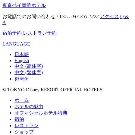
東京ベイ舞浜ホテル
お電話でのお問い合わせ / TEL :
047-355-1222
アクセス
Q &
A
宿泊予約
レストラン予約
LANGUAGE
日本語
English
中文 (简体字)
中文 (繁体字)
한국어
© TOKYO Disney RESORT OFFICIAL HOTELS.
ホーム
ホテルの魅力
オフィシャルホテル特典
宿泊
レストラン
ショップ