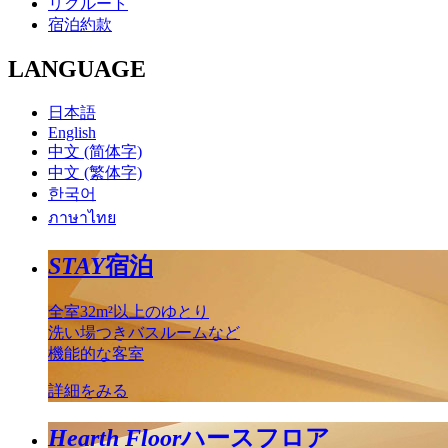
リクルート
宿泊約款
LANGUAGE
日本語
English
中文 (简体字)
中文 (繁体字)
한국어
ภาษาไทย
STAY
宿泊
全室32m²以上のゆとり
洗い場つきバスルームなど
機能的な客室
詳細をみる
Hearth Floor
ハースフロア