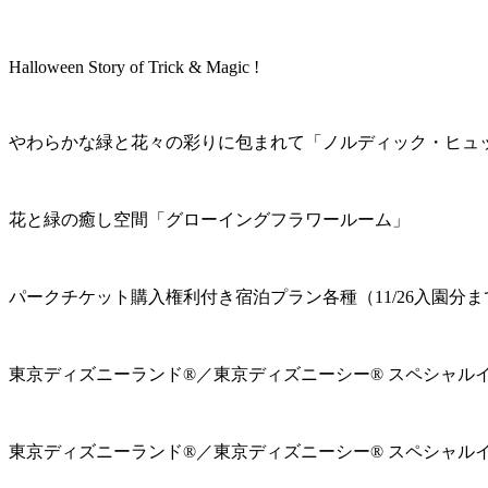
Halloween Story of Trick & Magic !
やわらかな緑と花々の彩りに包まれて「ノルディック・ヒュ
花と緑の癒し空間「グローイングフラワールーム」
パークチケット購入権利付き宿泊プラン各種（11/26入園分ま
東京ディズニーランド®／東京ディズニーシー® スペシャル
東京ディズニーランド®／東京ディズニーシー® スペシャル