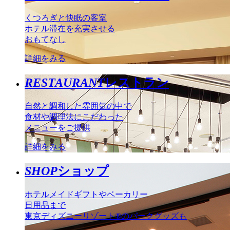
くつろぎと快眠の客室
ホテル滞在を充実させる
おもてなし
詳細をみる
RESTAURANT
レストラン
自然と調和した雰囲気の中で
食材や調理法にこだわった
メニューをご提供
詳細をみる
SHOP
ショップ
ホテルメイドギフトやベーカリー
日用品まで
東京ディズニーリゾート®のパークグッズも