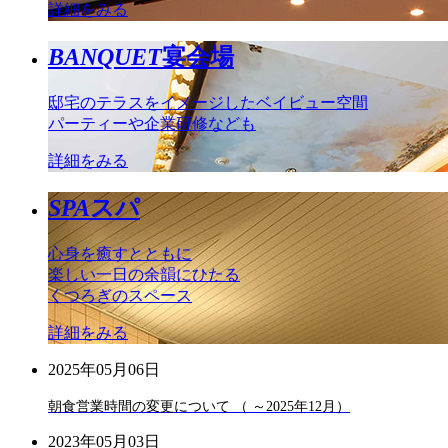
詳細をみる
BANQUET
宴会場
邸宅のテラスをイメージしたベイビュー空間
パーティーや企業研修なども
詳細をみる
SPA
スパ
心身を癒すとともに
楽しい一日の余韻にひたる
くつろぎのスペース
詳細をみる
2025年05月06日
朝食営業時間の変更について （ ～2025年12月）
2023年05月03日