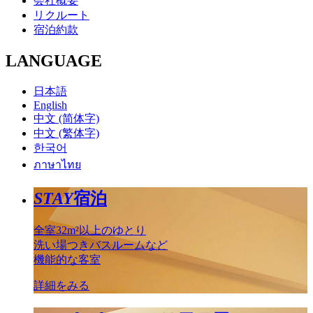
会社概要
リクルート
宿泊約款
LANGUAGE
日本語
English
中文 (简体字)
中文 (繁体字)
한국어
ภาษาไทย
STAY
宿泊
全室32m²以上のゆとり
洗い場つきバスルームなど
機能的な客室
詳細をみる