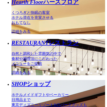
Hearth Floor
ハースフロア
くつろぎと快眠の客室
ホテル滞在を充実させる
おもてなし
詳細をみる
RESTAURANT
レストラン
自然と調和した雰囲気の中で
食材や調理法にこだわった
メニューをご提供
詳細をみる
SHOP
ショップ
ホテルメイドギフトやベーカリー
日用品まで
東京ディズニーリゾート®のパークグッズも