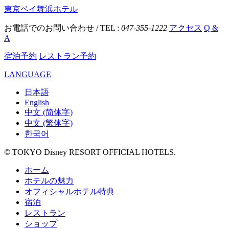
東京ベイ舞浜ホテル
お電話でのお問い合わせ / TEL :
047-355-1222
アクセス
Q &
A
宿泊予約
レストラン予約
LANGUAGE
日本語
English
中文 (简体字)
中文 (繁体字)
한국어
© TOKYO Disney RESORT OFFICIAL HOTELS.
ホーム
ホテルの魅力
オフィシャルホテル特典
宿泊
レストラン
ショップ