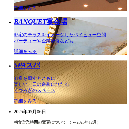
詳細をみる
BANQUET
宴会場
邸宅のテラスをイメージしたベイビュー空間
パーティーや企業研修なども
詳細をみる
SPA
スパ
心身を癒すとともに
楽しい一日の余韻にひたる
くつろぎのスペース
詳細をみる
2025年05月06日
朝食営業時間の変更について （ ～2025年12月）