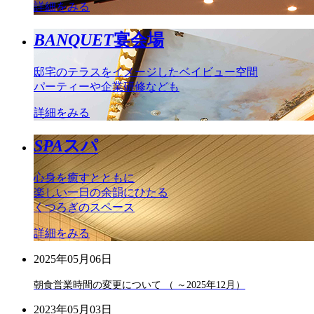
詳細をみる
BANQUET
宴会場
邸宅のテラスをイメージしたベイビュー空間
パーティーや企業研修なども
詳細をみる
SPA
スパ
心身を癒すとともに
楽しい一日の余韻にひたる
くつろぎのスペース
詳細をみる
2025年05月06日
朝食営業時間の変更について （ ～2025年12月）
2023年05月03日