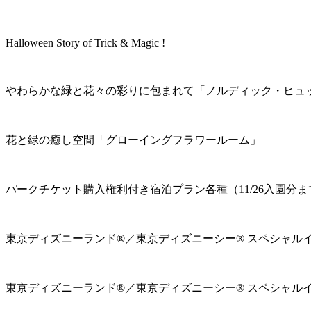
Halloween Story of Trick & Magic !
やわらかな緑と花々の彩りに包まれて「ノルディック・ヒュ
花と緑の癒し空間「グローイングフラワールーム」
パークチケット購入権利付き宿泊プラン各種（11/26入園分ま
東京ディズニーランド®／東京ディズニーシー® スペシャル
東京ディズニーランド®／東京ディズニーシー® スペシャル