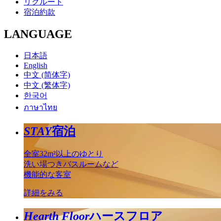
リクルート
宿泊約款
LANGUAGE
日本語
English
中文 (简体字)
中文 (繁体字)
한국어
ภาษาไทย
STAY
宿泊
全室32m²以上のゆとり
洗い場つきバスルームなど
機能的な客室
詳細をみる
Hearth Floor
ハースフロア