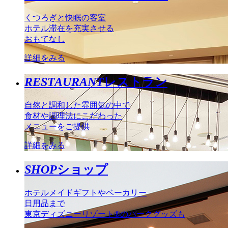
くつろぎと快眠の客室
ホテル滞在を充実させる
おもてなし
詳細をみる
RESTAURANT
レストラン
自然と調和した雰囲気の中で
食材や調理法にこだわった
メニューをご提供
詳細をみる
SHOP
ショップ
ホテルメイドギフトやベーカリー
日用品まで
東京ディズニーリゾート®のパークグッズも