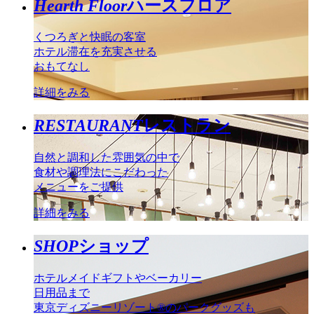
Hearth Floor
ハースフロア
くつろぎと快眠の客室
ホテル滞在を充実させる
おもてなし
詳細をみる
RESTAURANT
レストラン
自然と調和した雰囲気の中で
食材や調理法にこだわった
メニューをご提供
詳細をみる
SHOP
ショップ
ホテルメイドギフトやベーカリー
日用品まで
東京ディズニーリゾート®のパークグッズも