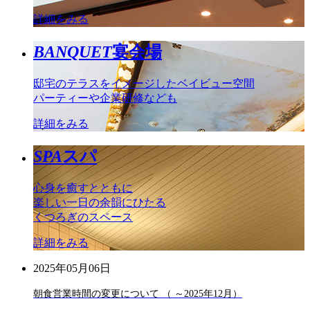
詳細をみる
BANQUET
宴会場
邸宅のテラスをイメージしたベイビュー空間
パーティーや企業研修なども
詳細をみる
SPA
スパ
心身を癒すとともに
楽しい一日の余韻にひたる
くつろぎのスペース
詳細をみる
2025年05月06日
朝食営業時間の変更について （ ～2025年12月）