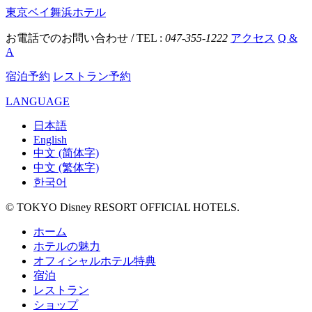
東京ベイ舞浜ホテル
お電話でのお問い合わせ / TEL :
047-355-1222
アクセス
Q &
A
宿泊予約
レストラン予約
LANGUAGE
日本語
English
中文 (简体字)
中文 (繁体字)
한국어
© TOKYO Disney RESORT OFFICIAL HOTELS.
ホーム
ホテルの魅力
オフィシャルホテル特典
宿泊
レストラン
ショップ