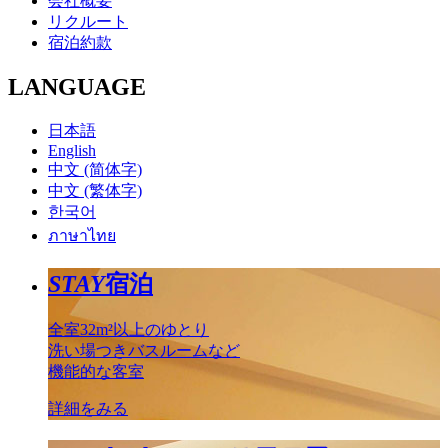
会社概要
リクルート
宿泊約款
LANGUAGE
日本語
English
中文 (简体字)
中文 (繁体字)
한국어
ภาษาไทย
STAY
宿泊
全室32m²以上のゆとり
洗い場つきバスルームなど
機能的な客室
詳細をみる