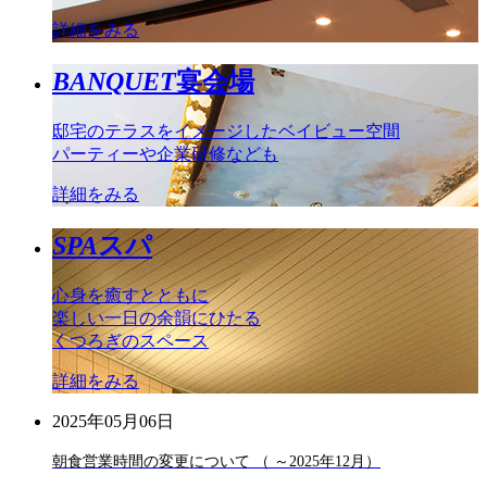
詳細をみる
BANQUET
宴会場
邸宅のテラスをイメージしたベイビュー空間
パーティーや企業研修なども
詳細をみる
SPA
スパ
心身を癒すとともに
楽しい一日の余韻にひたる
くつろぎのスペース
詳細をみる
2025年05月06日
朝食営業時間の変更について （ ～2025年12月）