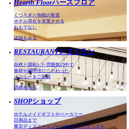
Hearth Floor
ハースフロア
くつろぎと快眠の客室
ホテル滞在を充実させる
おもてなし
詳細をみる
RESTAURANT
レストラン
自然と調和した雰囲気の中で
食材や調理法にこだわった
メニューをご提供
詳細をみる
SHOP
ショップ
ホテルメイドギフトやベーカリー
日用品まで
東京ディズニーリゾート®のパークグッズも