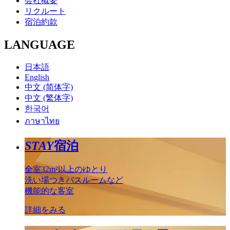
会社概要
リクルート
宿泊約款
LANGUAGE
日本語
English
中文 (简体字)
中文 (繁体字)
한국어
ภาษาไทย
STAY
宿泊
全室32m²以上のゆとり
洗い場つきバスルームなど
機能的な客室
詳細をみる