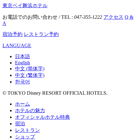
東京ベイ舞浜ホテル
お電話でのお問い合わせ / TEL :
047-355-1222
アクセス
Q &
A
宿泊予約
レストラン予約
LANGUAGE
日本語
English
中文 (简体字)
中文 (繁体字)
한국어
© TOKYO Disney RESORT OFFICIAL HOTELS.
ホーム
ホテルの魅力
オフィシャルホテル特典
宿泊
レストラン
ショップ