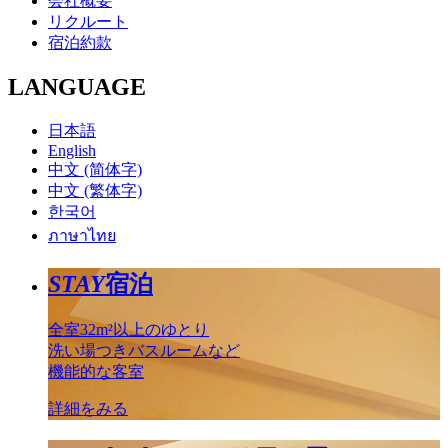
会社概要
リクルート
宿泊約款
LANGUAGE
日本語
English
中文 (简体字)
中文 (繁体字)
한국어
ภาษาไทย
STAY
宿泊
全室32m²以上のゆとり
洗い場つきバスルームなど
機能的な客室
詳細をみる