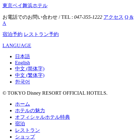
東京ベイ舞浜ホテル
お電話でのお問い合わせ / TEL :
047-355-1222
アクセス
Q &
A
宿泊予約
レストラン予約
LANGUAGE
日本語
English
中文 (简体字)
中文 (繁体字)
한국어
© TOKYO Disney RESORT OFFICIAL HOTELS.
ホーム
ホテルの魅力
オフィシャルホテル特典
宿泊
レストラン
ショップ