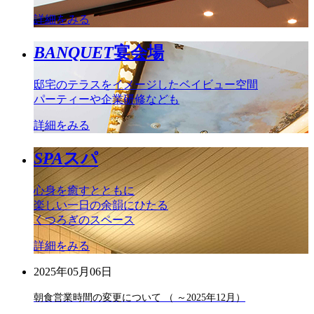
詳細をみる
BANQUET
宴会場
邸宅のテラスをイメージしたベイビュー空間
パーティーや企業研修なども
詳細をみる
SPA
スパ
心身を癒すとともに
楽しい一日の余韻にひたる
くつろぎのスペース
詳細をみる
2025年05月06日
朝食営業時間の変更について （ ～2025年12月）