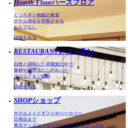
Hearth Floor
ハースフロア
くつろぎと快眠の客室
ホテル滞在を充実させる
おもてなし
詳細をみる
RESTAURANT
レストラン
自然と調和した雰囲気の中で
食材や調理法にこだわった
メニューをご提供
詳細をみる
SHOP
ショップ
ホテルメイドギフトやベーカリー
日用品まで
東京ディズニーリゾート®のパークグッズも