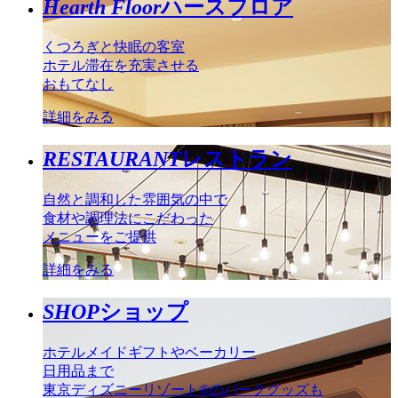
Hearth Floor
ハースフロア
くつろぎと快眠の客室
ホテル滞在を充実させる
おもてなし
詳細をみる
RESTAURANT
レストラン
自然と調和した雰囲気の中で
食材や調理法にこだわった
メニューをご提供
詳細をみる
SHOP
ショップ
ホテルメイドギフトやベーカリー
日用品まで
東京ディズニーリゾート®のパークグッズも