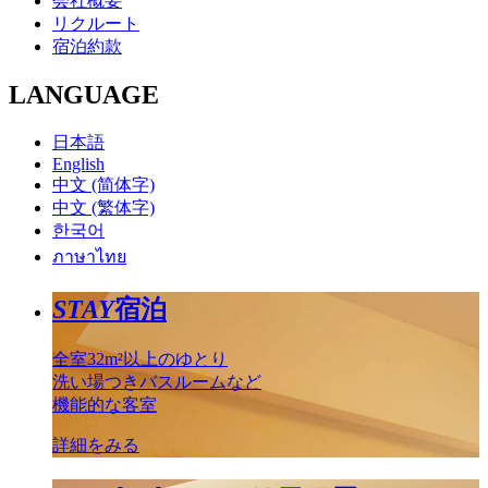
会社概要
リクルート
宿泊約款
LANGUAGE
日本語
English
中文 (简体字)
中文 (繁体字)
한국어
ภาษาไทย
STAY
宿泊
全室32m²以上のゆとり
洗い場つきバスルームなど
機能的な客室
詳細をみる