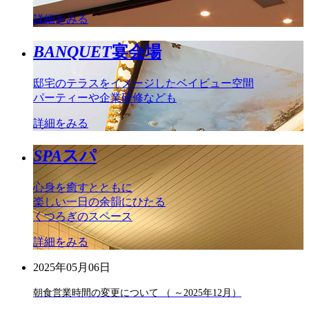
詳細をみる
BANQUET
宴会場
邸宅のテラスをイメージしたベイビュー空間
パーティーや企業研修なども
詳細をみる
SPA
スパ
心身を癒すとともに
楽しい一日の余韻にひたる
くつろぎのスペース
詳細をみる
2025年05月06日
朝食営業時間の変更について （ ～2025年12月）