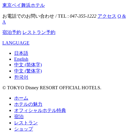
東京ベイ舞浜ホテル
お電話でのお問い合わせ / TEL :
047-355-1222
アクセス
Q &
A
宿泊予約
レストラン予約
LANGUAGE
日本語
English
中文 (简体字)
中文 (繁体字)
한국어
© TOKYO Disney RESORT OFFICIAL HOTELS.
ホーム
ホテルの魅力
オフィシャルホテル特典
宿泊
レストラン
ショップ