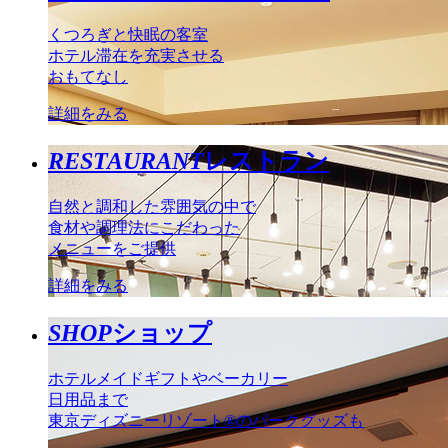
くつろぎと快眠の客室
ホテル滞在を充実させる
おもてなし
詳細をみる
RESTAURANT
レストラン
自然と調和した雰囲気の中で
食材や調理法にこだわった
メニューをご提供
詳細をみる
SHOP
ショップ
ホテルメイドギフトやベーカリー
日用品まで
東京ディズニーリゾート®のパークグッズも