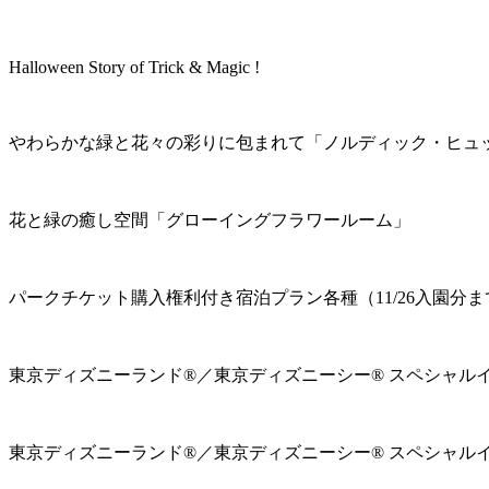
Halloween Story of Trick & Magic !
やわらかな緑と花々の彩りに包まれて「ノルディック・ヒュ
花と緑の癒し空間「グローイングフラワールーム」
パークチケット購入権利付き宿泊プラン各種（11/26入園分ま
東京ディズニーランド®／東京ディズニーシー® スペシャル
東京ディズニーランド®／東京ディズニーシー® スペシャル