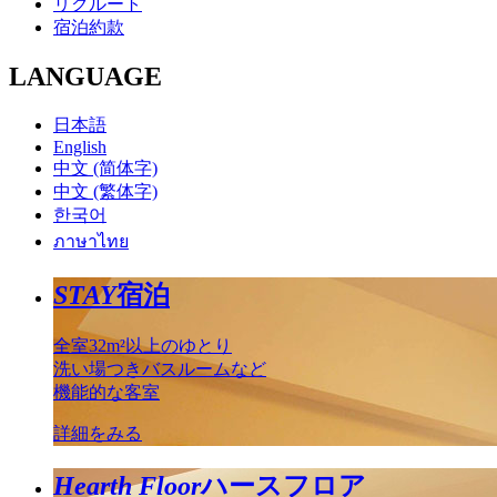
リクルート
宿泊約款
LANGUAGE
日本語
English
中文 (简体字)
中文 (繁体字)
한국어
ภาษาไทย
STAY
宿泊
全室32m²以上のゆとり
洗い場つきバスルームなど
機能的な客室
詳細をみる
Hearth Floor
ハースフロア