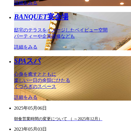
詳細をみる
BANQUET
宴会場
邸宅のテラスをイメージしたベイビュー空間
パーティーや企業研修なども
詳細をみる
SPA
スパ
心身を癒すとともに
楽しい一日の余韻にひたる
くつろぎのスペース
詳細をみる
2025年05月06日
朝食営業時間の変更について （ ～2025年12月）
2023年05月03日