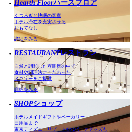
Hearth Floor
ハースフロア
くつろぎと快眠の客室
ホテル滞在を充実させる
おもてなし
詳細をみる
RESTAURANT
レストラン
自然と調和した雰囲気の中で
食材や調理法にこだわった
メニューをご提供
詳細をみる
SHOP
ショップ
ホテルメイドギフトやベーカリー
日用品まで
東京ディズニーリゾート®のパークグッズも