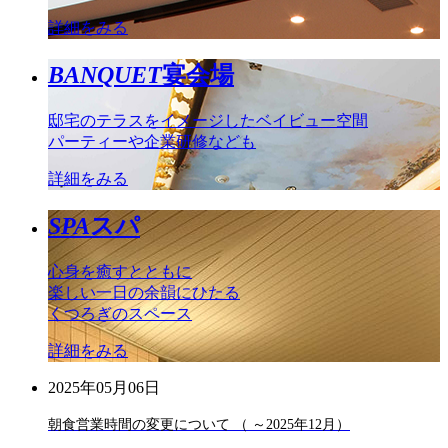
詳細をみる
BANQUET
宴会場
邸宅のテラスをイメージしたベイビュー空間
パーティーや企業研修なども
詳細をみる
SPA
スパ
心身を癒すとともに
楽しい一日の余韻にひたる
くつろぎのスペース
詳細をみる
2025年05月06日
朝食営業時間の変更について （ ～2025年12月）