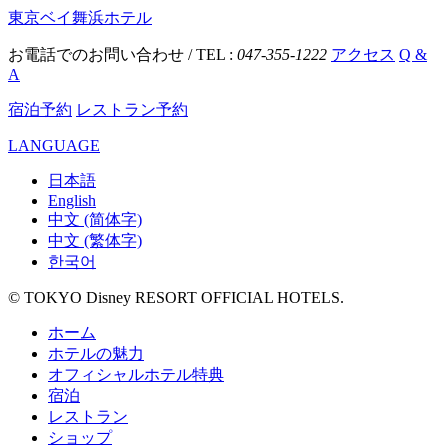
東京ベイ舞浜ホテル
お電話でのお問い合わせ / TEL :
047-355-1222
アクセス
Q &
A
宿泊予約
レストラン予約
LANGUAGE
日本語
English
中文 (简体字)
中文 (繁体字)
한국어
© TOKYO Disney RESORT OFFICIAL HOTELS.
ホーム
ホテルの魅力
オフィシャルホテル特典
宿泊
レストラン
ショップ