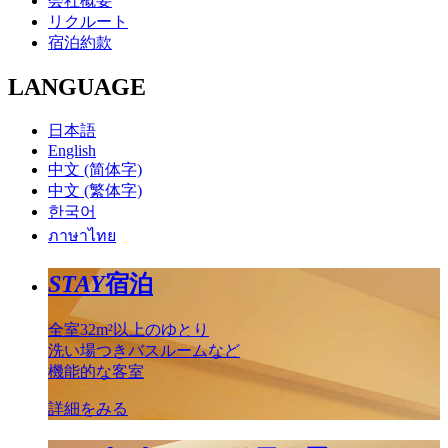
会社概要
リクルート
宿泊約款
LANGUAGE
日本語
English
中文 (简体字)
中文 (繁体字)
한국어
ภาษาไทย
STAY
宿泊
全室32m²以上のゆとり
洗い場つきバスルームなど
機能的な客室
詳細をみる