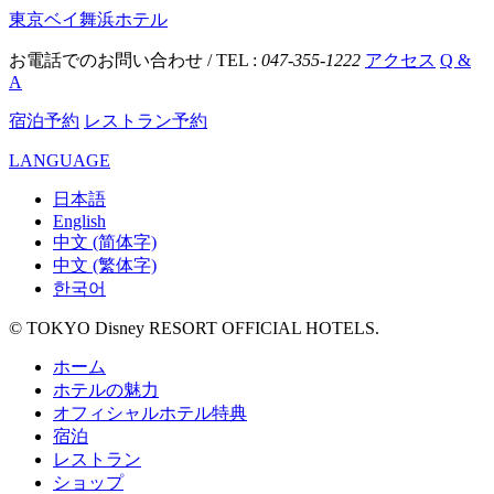
東京ベイ舞浜ホテル
お電話でのお問い合わせ / TEL :
047-355-1222
アクセス
Q &
A
宿泊予約
レストラン予約
LANGUAGE
日本語
English
中文 (简体字)
中文 (繁体字)
한국어
© TOKYO Disney RESORT OFFICIAL HOTELS.
ホーム
ホテルの魅力
オフィシャルホテル特典
宿泊
レストラン
ショップ