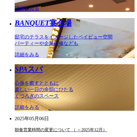
詳細をみる
BANQUET
宴会場
邸宅のテラスをイメージしたベイビュー空間
パーティーや企業研修なども
詳細をみる
SPA
スパ
心身を癒すとともに
楽しい一日の余韻にひたる
くつろぎのスペース
詳細をみる
2025年05月06日
朝食営業時間の変更について （ ～2025年12月）