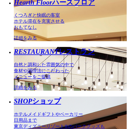
Hearth Floor
ハースフロア
くつろぎと快眠の客室
ホテル滞在を充実させる
おもてなし
詳細をみる
RESTAURANT
レストラン
自然と調和した雰囲気の中で
食材や調理法にこだわった
メニューをご提供
詳細をみる
SHOP
ショップ
ホテルメイドギフトやベーカリー
日用品まで
東京ディズニーリゾート®のパークグッズも