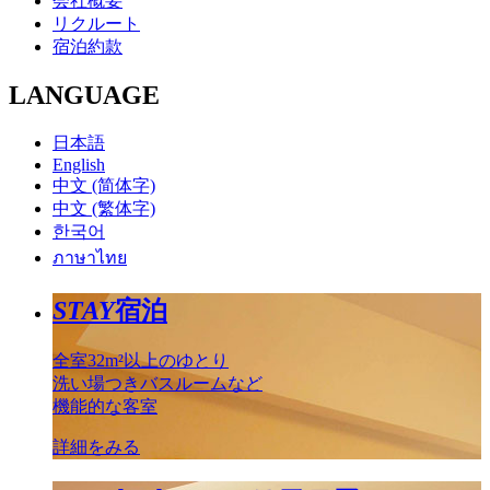
会社概要
リクルート
宿泊約款
LANGUAGE
日本語
English
中文 (简体字)
中文 (繁体字)
한국어
ภาษาไทย
STAY
宿泊
全室32m²以上のゆとり
洗い場つきバスルームなど
機能的な客室
詳細をみる