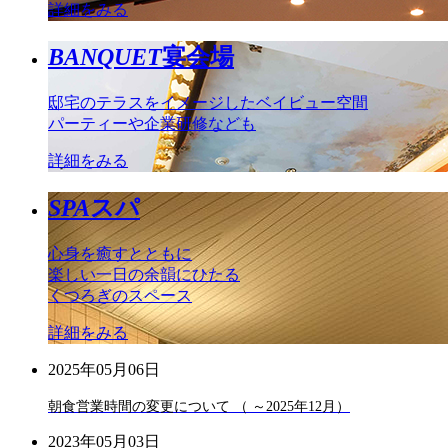
詳細をみる
BANQUET
宴会場
邸宅のテラスをイメージしたベイビュー空間
パーティーや企業研修なども
詳細をみる
SPA
スパ
心身を癒すとともに
楽しい一日の余韻にひたる
くつろぎのスペース
詳細をみる
2025年05月06日
朝食営業時間の変更について （ ～2025年12月）
2023年05月03日