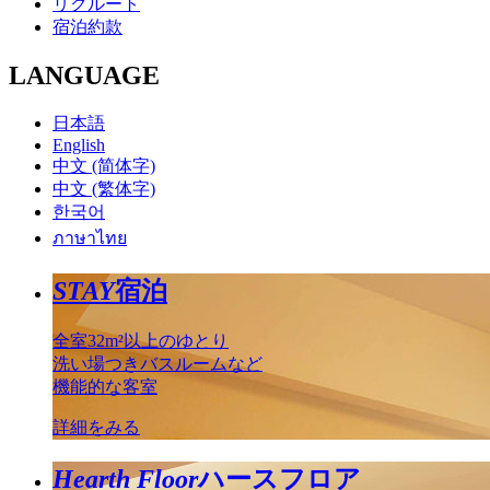
リクルート
宿泊約款
LANGUAGE
日本語
English
中文 (简体字)
中文 (繁体字)
한국어
ภาษาไทย
STAY
宿泊
全室32m²以上のゆとり
洗い場つきバスルームなど
機能的な客室
詳細をみる
Hearth Floor
ハースフロア