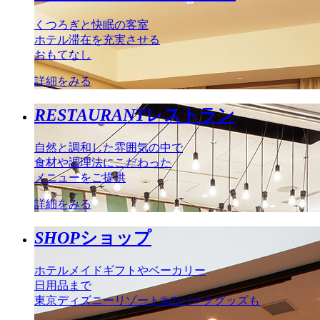
くつろぎと快眠の客室
ホテル滞在を充実させる
おもてなし
詳細をみる
RESTAURANT
レストラン
自然と調和した雰囲気の中で
食材や調理法にこだわった
メニューをご提供
詳細をみる
SHOP
ショップ
ホテルメイドギフトやベーカリー
日用品まで
東京ディズニーリゾート®のパークグッズも