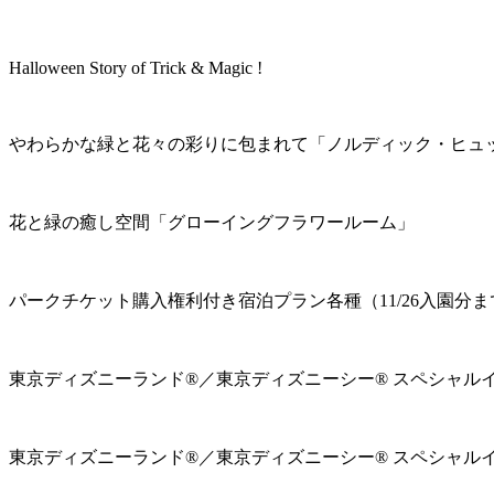
Halloween Story of Trick & Magic !
やわらかな緑と花々の彩りに包まれて「ノルディック・ヒュ
花と緑の癒し空間「グローイングフラワールーム」
パークチケット購入権利付き宿泊プラン各種（11/26入園分ま
東京ディズニーランド®／東京ディズニーシー® スペシャル
東京ディズニーランド®／東京ディズニーシー® スペシャル