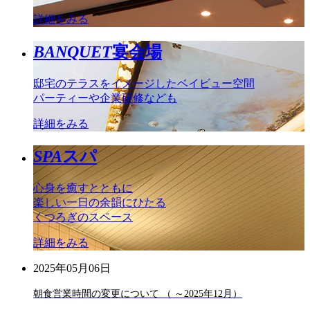
詳細をみる
BANQUET
宴会場
邸宅のテラスをイメージしたベイビュー空間
パーティーや企業研修なども
詳細をみる
SPA
スパ
心身を癒すとともに
楽しい一日の余韻にひたる
くつろぎのスペース
詳細をみる
2025年05月06日
朝食営業時間の変更について （ ～2025年12月）