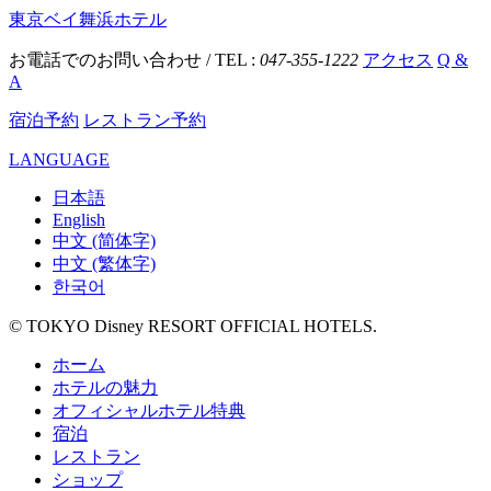
東京ベイ舞浜ホテル
お電話でのお問い合わせ / TEL :
047-355-1222
アクセス
Q &
A
宿泊予約
レストラン予約
LANGUAGE
日本語
English
中文 (简体字)
中文 (繁体字)
한국어
© TOKYO Disney RESORT OFFICIAL HOTELS.
ホーム
ホテルの魅力
オフィシャルホテル特典
宿泊
レストラン
ショップ