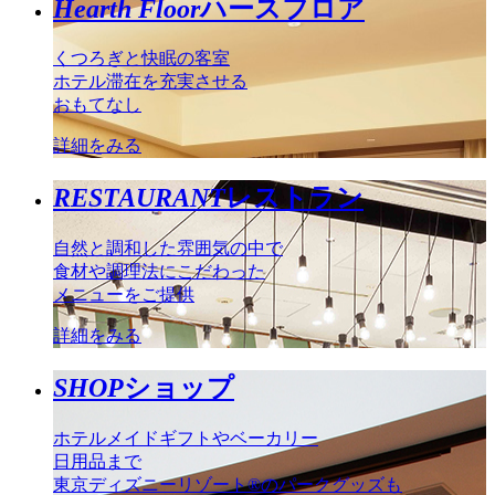
Hearth Floor
ハースフロア
くつろぎと快眠の客室
ホテル滞在を充実させる
おもてなし
詳細をみる
RESTAURANT
レストラン
自然と調和した雰囲気の中で
食材や調理法にこだわった
メニューをご提供
詳細をみる
SHOP
ショップ
ホテルメイドギフトやベーカリー
日用品まで
東京ディズニーリゾート®のパークグッズも