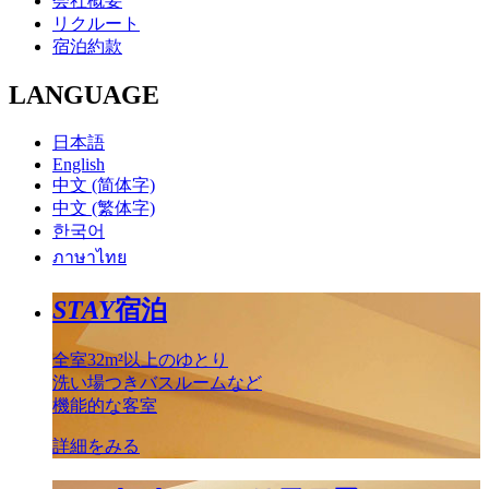
会社概要
リクルート
宿泊約款
LANGUAGE
日本語
English
中文 (简体字)
中文 (繁体字)
한국어
ภาษาไทย
STAY
宿泊
全室32m²以上のゆとり
洗い場つきバスルームなど
機能的な客室
詳細をみる