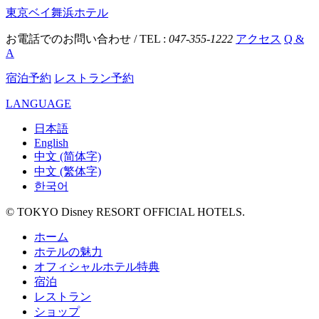
東京ベイ舞浜ホテル
お電話でのお問い合わせ / TEL :
047-355-1222
アクセス
Q &
A
宿泊予約
レストラン予約
LANGUAGE
日本語
English
中文 (简体字)
中文 (繁体字)
한국어
© TOKYO Disney RESORT OFFICIAL HOTELS.
ホーム
ホテルの魅力
オフィシャルホテル特典
宿泊
レストラン
ショップ