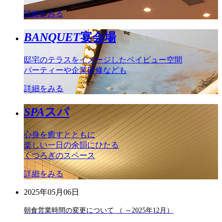
詳細をみる
BANQUET
宴会場
邸宅のテラスをイメージしたベイビュー空間
パーティーや企業研修なども
詳細をみる
SPA
スパ
心身を癒すとともに
楽しい一日の余韻にひたる
くつろぎのスペース
詳細をみる
2025年05月06日
朝食営業時間の変更について （ ～2025年12月）