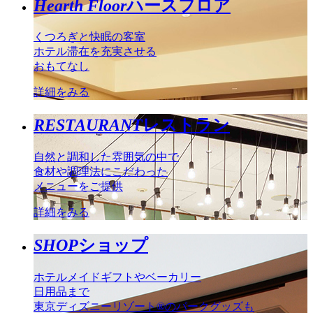
Hearth Floor
ハースフロア
くつろぎと快眠の客室
ホテル滞在を充実させる
おもてなし
詳細をみる
RESTAURANT
レストラン
自然と調和した雰囲気の中で
食材や調理法にこだわった
メニューをご提供
詳細をみる
SHOP
ショップ
ホテルメイドギフトやベーカリー
日用品まで
東京ディズニーリゾート®のパークグッズも