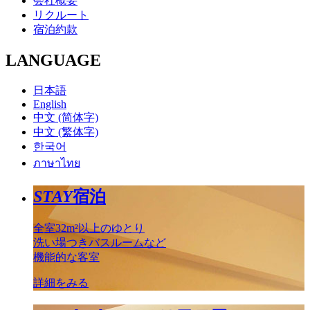
会社概要
リクルート
宿泊約款
LANGUAGE
日本語
English
中文 (简体字)
中文 (繁体字)
한국어
ภาษาไทย
STAY
宿泊
全室32m²以上のゆとり
洗い場つきバスルームなど
機能的な客室
詳細をみる