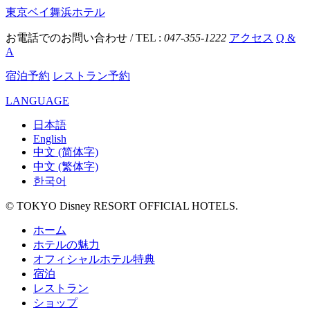
東京ベイ舞浜ホテル
お電話でのお問い合わせ / TEL :
047-355-1222
アクセス
Q &
A
宿泊予約
レストラン予約
LANGUAGE
日本語
English
中文 (简体字)
中文 (繁体字)
한국어
© TOKYO Disney RESORT OFFICIAL HOTELS.
ホーム
ホテルの魅力
オフィシャルホテル特典
宿泊
レストラン
ショップ