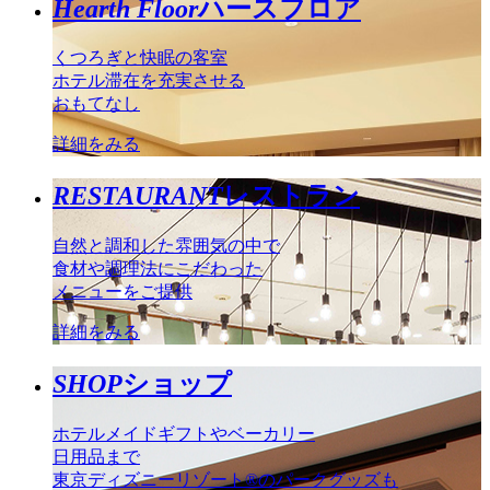
Hearth Floor
ハースフロア
くつろぎと快眠の客室
ホテル滞在を充実させる
おもてなし
詳細をみる
RESTAURANT
レストラン
自然と調和した雰囲気の中で
食材や調理法にこだわった
メニューをご提供
詳細をみる
SHOP
ショップ
ホテルメイドギフトやベーカリー
日用品まで
東京ディズニーリゾート®のパークグッズも