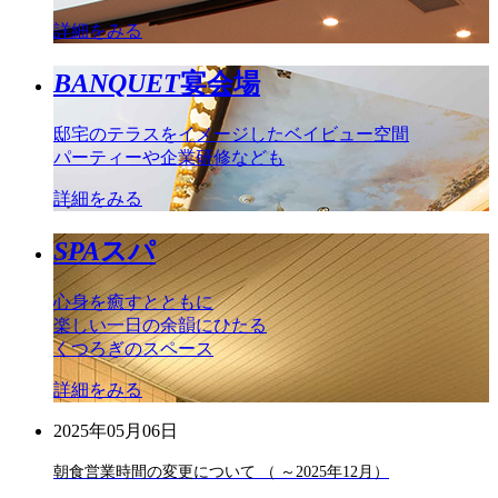
詳細をみる
BANQUET
宴会場
邸宅のテラスをイメージしたベイビュー空間
パーティーや企業研修なども
詳細をみる
SPA
スパ
心身を癒すとともに
楽しい一日の余韻にひたる
くつろぎのスペース
詳細をみる
2025年05月06日
朝食営業時間の変更について （ ～2025年12月）