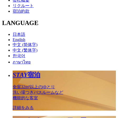
会社概要
リクルート
宿泊約款
LANGUAGE
日本語
English
中文 (简体字)
中文 (繁体字)
한국어
ภาษาไทย
STAY
宿泊
全室32m²以上のゆとり
洗い場つきバスルームなど
機能的な客室
詳細をみる