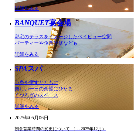
詳細をみる
BANQUET
宴会場
邸宅のテラスをイメージしたベイビュー空間
パーティーや企業研修なども
詳細をみる
SPA
スパ
心身を癒すとともに
楽しい一日の余韻にひたる
くつろぎのスペース
詳細をみる
2025年05月06日
朝食営業時間の変更について （ ～2025年12月）