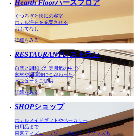
Hearth Floor
ハースフロア
くつろぎと快眠の客室
ホテル滞在を充実させる
おもてなし
詳細をみる
RESTAURANT
レストラン
自然と調和した雰囲気の中で
食材や調理法にこだわった
メニューをご提供
詳細をみる
SHOP
ショップ
ホテルメイドギフトやベーカリー
日用品まで
東京ディズニーリゾート®のパークグッズも