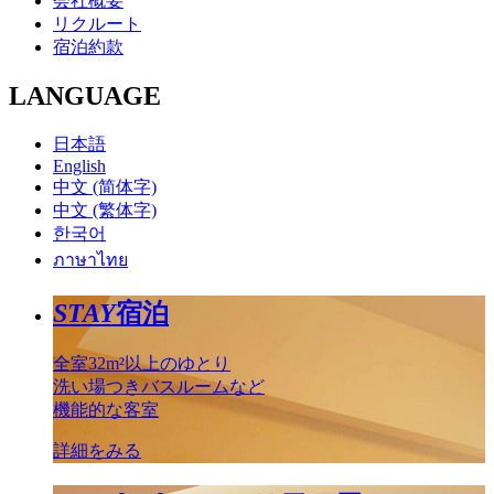
会社概要
リクルート
宿泊約款
LANGUAGE
日本語
English
中文 (简体字)
中文 (繁体字)
한국어
ภาษาไทย
STAY
宿泊
全室32m²以上のゆとり
洗い場つきバスルームなど
機能的な客室
詳細をみる