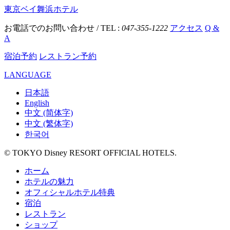
東京ベイ舞浜ホテル
お電話でのお問い合わせ / TEL :
047-355-1222
アクセス
Q &
A
宿泊予約
レストラン予約
LANGUAGE
日本語
English
中文 (简体字)
中文 (繁体字)
한국어
© TOKYO Disney RESORT OFFICIAL HOTELS.
ホーム
ホテルの魅力
オフィシャルホテル特典
宿泊
レストラン
ショップ