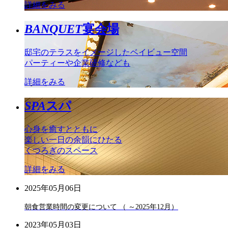
詳細をみる
BANQUET
宴会場
邸宅のテラスをイメージしたベイビュー空間
パーティーや企業研修なども
詳細をみる
SPA
スパ
心身を癒すとともに
楽しい一日の余韻にひたる
くつろぎのスペース
詳細をみる
2025年05月06日
朝食営業時間の変更について （ ～2025年12月）
2023年05月03日