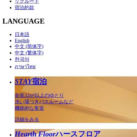
リクルート
宿泊約款
LANGUAGE
日本語
English
中文 (简体字)
中文 (繁体字)
한국어
ภาษาไทย
STAY
宿泊
全室32m²以上のゆとり
洗い場つきバスルームなど
機能的な客室
詳細をみる
Hearth Floor
ハースフロア