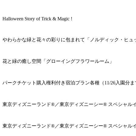
Halloween Story of Trick & Magic !
やわらかな緑と花々の彩りに包まれて「ノルディック・ヒュ
花と緑の癒し空間「グローイングフラワールーム」
パークチケット購入権利付き宿泊プラン各種（11/26入園分ま
東京ディズニーランド®／東京ディズニーシー® スペシャル
東京ディズニーランド®／東京ディズニーシー® スペシャル