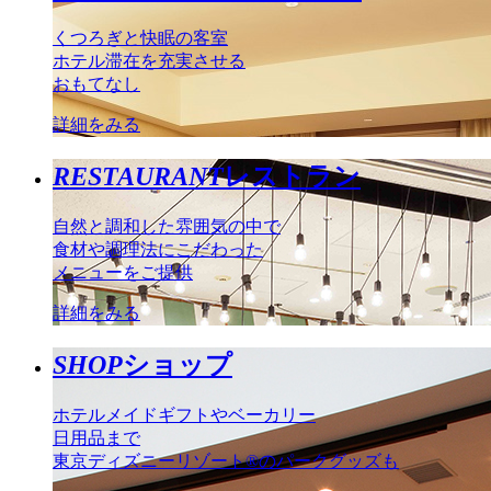
くつろぎと快眠の客室
ホテル滞在を充実させる
おもてなし
詳細をみる
RESTAURANT
レストラン
自然と調和した雰囲気の中で
食材や調理法にこだわった
メニューをご提供
詳細をみる
SHOP
ショップ
ホテルメイドギフトやベーカリー
日用品まで
東京ディズニーリゾート®のパークグッズも