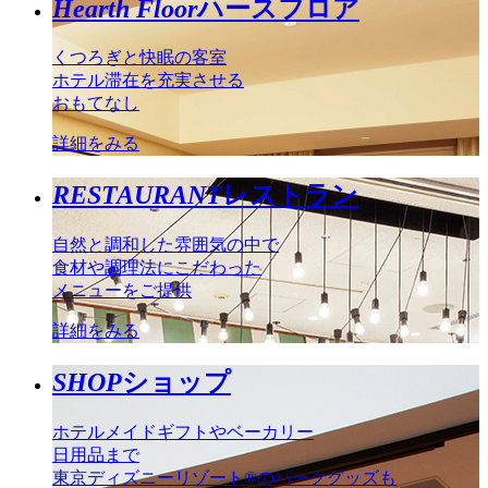
Hearth Floor
ハースフロア
くつろぎと快眠の客室
ホテル滞在を充実させる
おもてなし
詳細をみる
RESTAURANT
レストラン
自然と調和した雰囲気の中で
食材や調理法にこだわった
メニューをご提供
詳細をみる
SHOP
ショップ
ホテルメイドギフトやベーカリー
日用品まで
東京ディズニーリゾート®のパークグッズも