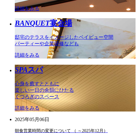
詳細をみる
BANQUET
宴会場
邸宅のテラスをイメージしたベイビュー空間
パーティーや企業研修なども
詳細をみる
SPA
スパ
心身を癒すとともに
楽しい一日の余韻にひたる
くつろぎのスペース
詳細をみる
2025年05月06日
朝食営業時間の変更について （ ～2025年12月）