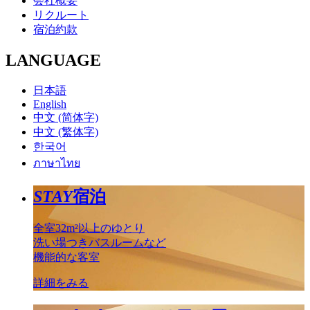
会社概要
リクルート
宿泊約款
LANGUAGE
日本語
English
中文 (简体字)
中文 (繁体字)
한국어
ภาษาไทย
STAY
宿泊
全室32m²以上のゆとり
洗い場つきバスルームなど
機能的な客室
詳細をみる