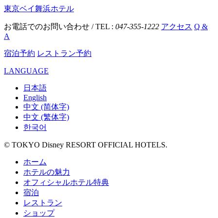
東京ベイ舞浜ホテル
お電話でのお問い合わせ / TEL :
047-355-1222
アクセス
Q &
A
宿泊予約
レストラン予約
LANGUAGE
日本語
English
中文 (简体字)
中文 (繁体字)
한국어
© TOKYO Disney RESORT OFFICIAL HOTELS.
ホーム
ホテルの魅力
オフィシャルホテル特典
宿泊
レストラン
ショップ