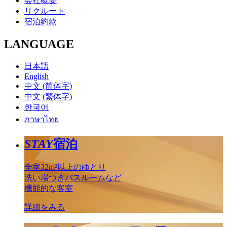
会社概要
リクルート
宿泊約款
LANGUAGE
日本語
English
中文 (简体字)
中文 (繁体字)
한국어
ภาษาไทย
STAY
宿泊
全室32m²以上のゆとり
洗い場つきバスルームなど
機能的な客室
詳細をみる