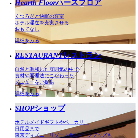
Hearth Floor
ハースフロア
くつろぎと快眠の客室
ホテル滞在を充実させる
おもてなし
詳細をみる
RESTAURANT
レストラン
自然と調和した雰囲気の中で
食材や調理法にこだわった
メニューをご提供
詳細をみる
SHOP
ショップ
ホテルメイドギフトやベーカリー
日用品まで
東京ディズニーリゾート®のパークグッズも