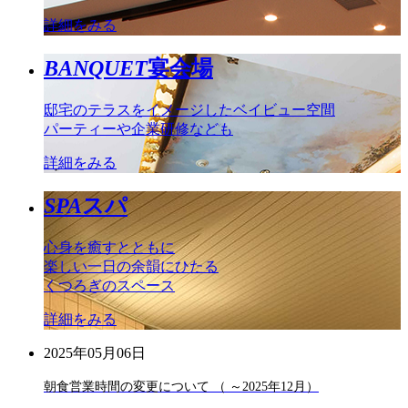
詳細をみる
BANQUET
宴会場
邸宅のテラスをイメージしたベイビュー空間
パーティーや企業研修なども
詳細をみる
SPA
スパ
心身を癒すとともに
楽しい一日の余韻にひたる
くつろぎのスペース
詳細をみる
2025年05月06日
朝食営業時間の変更について （ ～2025年12月）