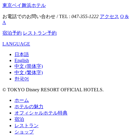
東京ベイ舞浜ホテル
お電話でのお問い合わせ / TEL :
047-355-1222
アクセス
Q &
A
宿泊予約
レストラン予約
LANGUAGE
日本語
English
中文 (简体字)
中文 (繁体字)
한국어
© TOKYO Disney RESORT OFFICIAL HOTELS.
ホーム
ホテルの魅力
オフィシャルホテル特典
宿泊
レストラン
ショップ