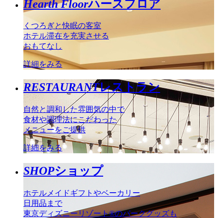
Hearth Floor
ハースフロア
くつろぎと快眠の客室
ホテル滞在を充実させる
おもてなし
詳細をみる
RESTAURANT
レストラン
自然と調和した雰囲気の中で
食材や調理法にこだわった
メニューをご提供
詳細をみる
SHOP
ショップ
ホテルメイドギフトやベーカリー
日用品まで
東京ディズニーリゾート®のパークグッズも