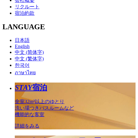
会社概要
リクルート
宿泊約款
LANGUAGE
日本語
English
中文 (简体字)
中文 (繁体字)
한국어
ภาษาไทย
STAY
宿泊
全室32m²以上のゆとり
洗い場つきバスルームなど
機能的な客室
詳細をみる