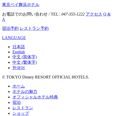
東京ベイ舞浜ホテル
お電話でのお問い合わせ / TEL :
047-355-1222
アクセス
Q &
A
宿泊予約
レストラン予約
LANGUAGE
日本語
English
中文 (简体字)
中文 (繁体字)
한국어
© TOKYO Disney RESORT OFFICIAL HOTELS.
ホーム
ホテルの魅力
オフィシャルホテル特典
宿泊
レストラン
ショップ