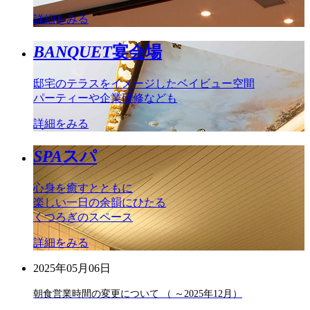
詳細をみる
BANQUET
宴会場
邸宅のテラスをイメージしたベイビュー空間
パーティーや企業研修なども
詳細をみる
SPA
スパ
心身を癒すとともに
楽しい一日の余韻にひたる
くつろぎのスペース
詳細をみる
2025年05月06日
朝食営業時間の変更について （ ～2025年12月）