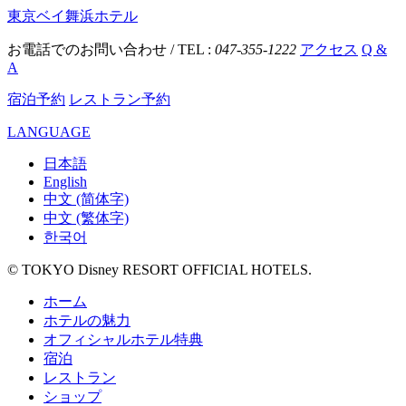
東京ベイ舞浜ホテル
お電話でのお問い合わせ / TEL :
047-355-1222
アクセス
Q &
A
宿泊予約
レストラン予約
LANGUAGE
日本語
English
中文 (简体字)
中文 (繁体字)
한국어
© TOKYO Disney RESORT OFFICIAL HOTELS.
ホーム
ホテルの魅力
オフィシャルホテル特典
宿泊
レストラン
ショップ