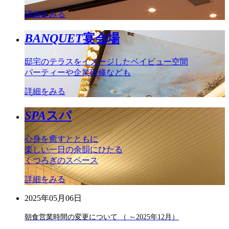
詳細をみる
BANQUET
宴会場
邸宅のテラスをイメージしたベイビュー空間
パーティーや企業研修なども
詳細をみる
SPA
スパ
心身を癒すとともに
楽しい一日の余韻にひたる
くつろぎのスペース
詳細をみる
2025年05月06日
朝食営業時間の変更について （ ～2025年12月）