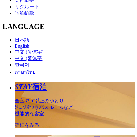
会社概要
リクルート
宿泊約款
LANGUAGE
日本語
English
中文 (简体字)
中文 (繁体字)
한국어
ภาษาไทย
STAY
宿泊
全室32m²以上のゆとり
洗い場つきバスルームなど
機能的な客室
詳細をみる