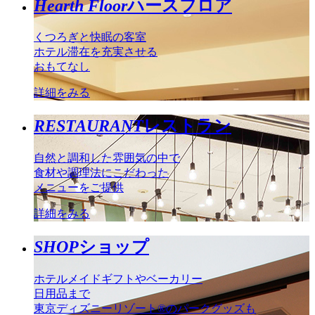
Hearth Floor
ハースフロア
くつろぎと快眠の客室
ホテル滞在を充実させる
おもてなし
詳細をみる
RESTAURANT
レストラン
自然と調和した雰囲気の中で
食材や調理法にこだわった
メニューをご提供
詳細をみる
SHOP
ショップ
ホテルメイドギフトやベーカリー
日用品まで
東京ディズニーリゾート®のパークグッズも