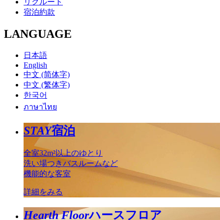
リクルート
宿泊約款
LANGUAGE
日本語
English
中文 (简体字)
中文 (繁体字)
한국어
ภาษาไทย
STAY
宿泊
全室32m²以上のゆとり
洗い場つきバスルームなど
機能的な客室
詳細をみる
Hearth Floor
ハースフロア