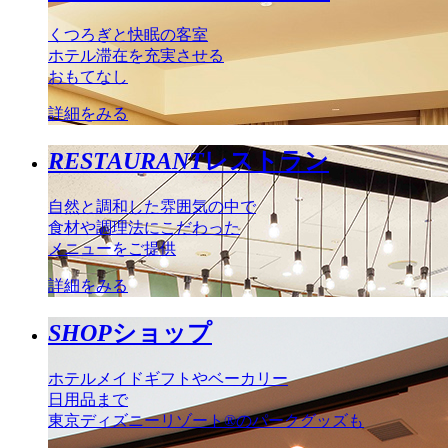
くつろぎと快眠の客室
ホテル滞在を充実させる
おもてなし
詳細をみる
RESTAURANT
レストラン
自然と調和した雰囲気の中で
食材や調理法にこだわった
メニューをご提供
詳細をみる
SHOP
ショップ
ホテルメイドギフトやベーカリー
日用品まで
東京ディズニーリゾート®のパークグッズも