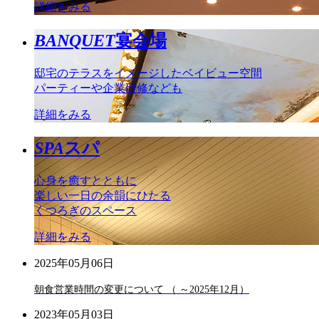
詳細をみる
BANQUET
宴会場
邸宅のテラスをイメージしたベイビュー空間
パーティーや企業研修なども
詳細をみる
SPA
スパ
心身を癒すとともに
楽しい一日の余韻にひたる
くつろぎのスペース
詳細をみる
2025年05月06日
朝食営業時間の変更について （ ～2025年12月）
2023年05月03日