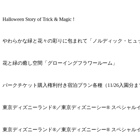
Halloween Story of Trick & Magic !
やわらかな緑と花々の彩りに包まれて「ノルディック・ヒュ
花と緑の癒し空間「グローイングフラワールーム」
パークチケット購入権利付き宿泊プラン各種（11/26入園分ま
東京ディズニーランド®／東京ディズニーシー® スペシャル
東京ディズニーランド®／東京ディズニーシー® スペシャル