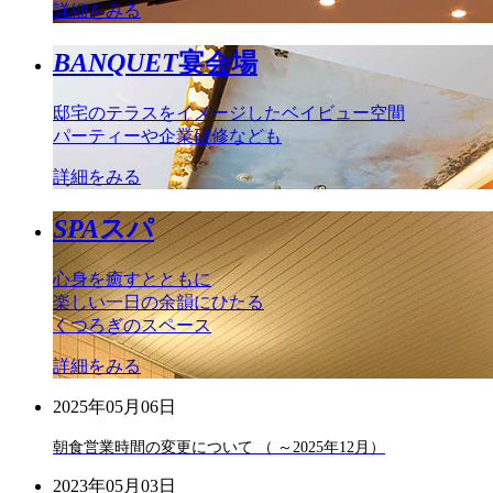
詳細をみる
BANQUET
宴会場
邸宅のテラスをイメージしたベイビュー空間
パーティーや企業研修なども
詳細をみる
SPA
スパ
心身を癒すとともに
楽しい一日の余韻にひたる
くつろぎのスペース
詳細をみる
2025年05月06日
朝食営業時間の変更について （ ～2025年12月）
2023年05月03日