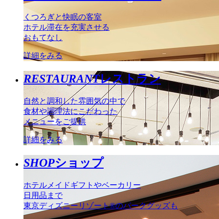
くつろぎと快眠の客室
ホテル滞在を充実させる
おもてなし
詳細をみる
RESTAURANT
レストラン
自然と調和した雰囲気の中で
食材や調理法にこだわった
メニューをご提供
詳細をみる
SHOP
ショップ
ホテルメイドギフトやベーカリー
日用品まで
東京ディズニーリゾート®のパークグッズも