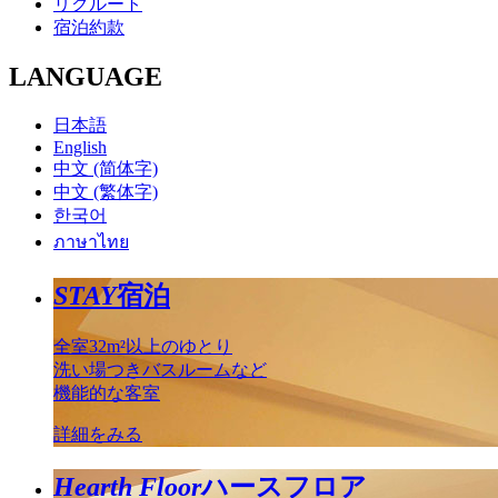
リクルート
宿泊約款
LANGUAGE
日本語
English
中文 (简体字)
中文 (繁体字)
한국어
ภาษาไทย
STAY
宿泊
全室32m²以上のゆとり
洗い場つきバスルームなど
機能的な客室
詳細をみる
Hearth Floor
ハースフロア