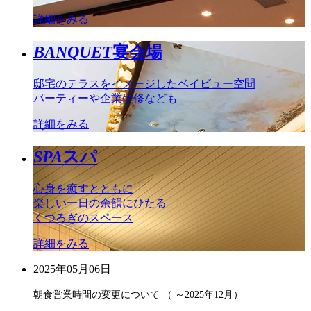
詳細をみる
BANQUET
宴会場
邸宅のテラスをイメージしたベイビュー空間
パーティーや企業研修なども
詳細をみる
SPA
スパ
心身を癒すとともに
楽しい一日の余韻にひたる
くつろぎのスペース
詳細をみる
2025年05月06日
朝食営業時間の変更について （ ～2025年12月）