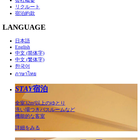
会社概要
リクルート
宿泊約款
LANGUAGE
日本語
English
中文 (简体字)
中文 (繁体字)
한국어
ภาษาไทย
STAY
宿泊
全室32m²以上のゆとり
洗い場つきバスルームなど
機能的な客室
詳細をみる