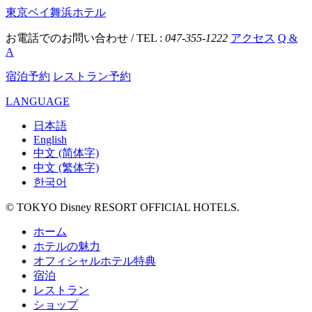
東京ベイ舞浜ホテル
お電話でのお問い合わせ / TEL :
047-355-1222
アクセス
Q &
A
宿泊予約
レストラン予約
LANGUAGE
日本語
English
中文 (简体字)
中文 (繁体字)
한국어
© TOKYO Disney RESORT OFFICIAL HOTELS.
ホーム
ホテルの魅力
オフィシャルホテル特典
宿泊
レストラン
ショップ