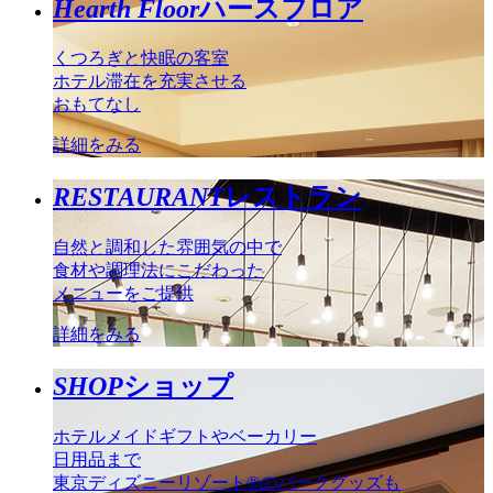
Hearth Floor
ハースフロア
くつろぎと快眠の客室
ホテル滞在を充実させる
おもてなし
詳細をみる
RESTAURANT
レストラン
自然と調和した雰囲気の中で
食材や調理法にこだわった
メニューをご提供
詳細をみる
SHOP
ショップ
ホテルメイドギフトやベーカリー
日用品まで
東京ディズニーリゾート®のパークグッズも