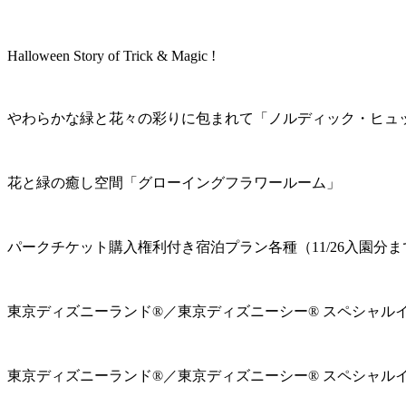
Halloween Story of Trick & Magic !
やわらかな緑と花々の彩りに包まれて「ノルディック・ヒュ
花と緑の癒し空間「グローイングフラワールーム」
パークチケット購入権利付き宿泊プラン各種（11/26入園分ま
東京ディズニーランド®／東京ディズニーシー® スペシャル
東京ディズニーランド®／東京ディズニーシー® スペシャル