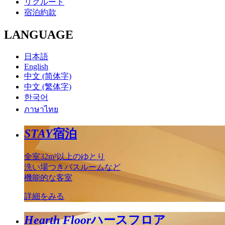
リクルート
宿泊約款
LANGUAGE
日本語
English
中文 (简体字)
中文 (繁体字)
한국어
ภาษาไทย
STAY
宿泊
全室32m²以上のゆとり
洗い場つきバスルームなど
機能的な客室
詳細をみる
Hearth Floor
ハースフロア