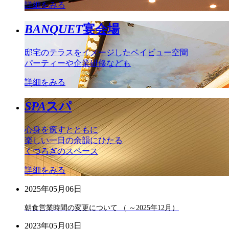
詳細をみる
BANQUET
宴会場
邸宅のテラスをイメージしたベイビュー空間
パーティーや企業研修なども
詳細をみる
SPA
スパ
心身を癒すとともに
楽しい一日の余韻にひたる
くつろぎのスペース
詳細をみる
2025年05月06日
朝食営業時間の変更について （ ～2025年12月）
2023年05月03日