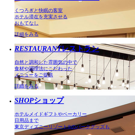
くつろぎと快眠の客室
ホテル滞在を充実させる
おもてなし
詳細をみる
RESTAURANT
レストラン
自然と調和した雰囲気の中で
食材や調理法にこだわった
メニューをご提供
詳細をみる
SHOP
ショップ
ホテルメイドギフトやベーカリー
日用品まで
東京ディズニーリゾート®のパークグッズも