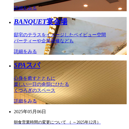
詳細をみる
BANQUET
宴会場
邸宅のテラスをイメージしたベイビュー空間
パーティーや企業研修なども
詳細をみる
SPA
スパ
心身を癒すとともに
楽しい一日の余韻にひたる
くつろぎのスペース
詳細をみる
2025年05月06日
朝食営業時間の変更について （ ～2025年12月）