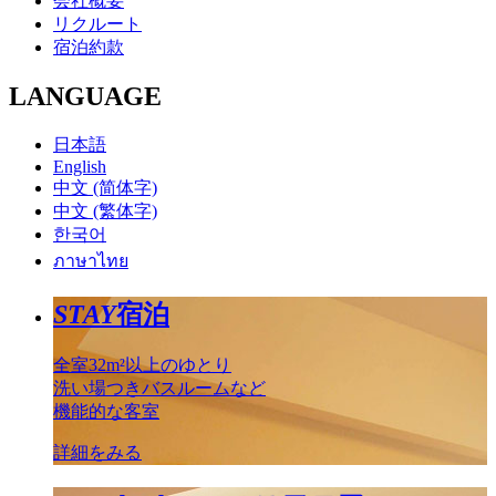
会社概要
リクルート
宿泊約款
LANGUAGE
日本語
English
中文 (简体字)
中文 (繁体字)
한국어
ภาษาไทย
STAY
宿泊
全室32m²以上のゆとり
洗い場つきバスルームなど
機能的な客室
詳細をみる