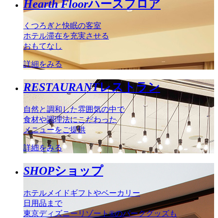
Hearth Floor
ハースフロア
くつろぎと快眠の客室
ホテル滞在を充実させる
おもてなし
詳細をみる
RESTAURANT
レストラン
自然と調和した雰囲気の中で
食材や調理法にこだわった
メニューをご提供
詳細をみる
SHOP
ショップ
ホテルメイドギフトやベーカリー
日用品まで
東京ディズニーリゾート®のパークグッズも