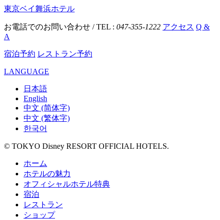
東京ベイ舞浜ホテル
お電話でのお問い合わせ / TEL :
047-355-1222
アクセス
Q &
A
宿泊予約
レストラン予約
LANGUAGE
日本語
English
中文 (简体字)
中文 (繁体字)
한국어
© TOKYO Disney RESORT OFFICIAL HOTELS.
ホーム
ホテルの魅力
オフィシャルホテル特典
宿泊
レストラン
ショップ