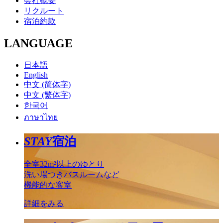
会社概要
リクルート
宿泊約款
LANGUAGE
日本語
English
中文 (简体字)
中文 (繁体字)
한국어
ภาษาไทย
STAY
宿泊
全室32m²以上のゆとり
洗い場つきバスルームなど
機能的な客室
詳細をみる