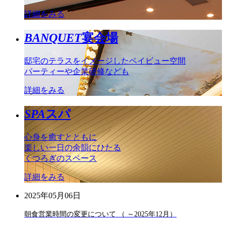
詳細をみる
BANQUET
宴会場
邸宅のテラスをイメージしたベイビュー空間
パーティーや企業研修なども
詳細をみる
SPA
スパ
心身を癒すとともに
楽しい一日の余韻にひたる
くつろぎのスペース
詳細をみる
2025年05月06日
朝食営業時間の変更について （ ～2025年12月）