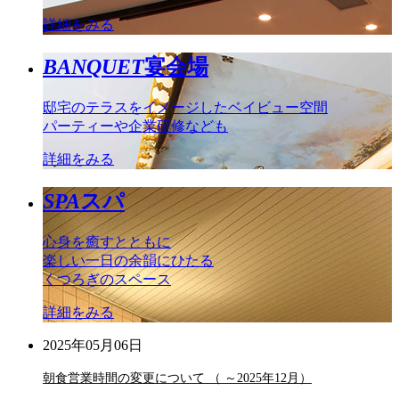
詳細をみる
BANQUET
宴会場
邸宅のテラスをイメージしたベイビュー空間
パーティーや企業研修なども
詳細をみる
SPA
スパ
心身を癒すとともに
楽しい一日の余韻にひたる
くつろぎのスペース
詳細をみる
2025年05月06日
朝食営業時間の変更について （ ～2025年12月）