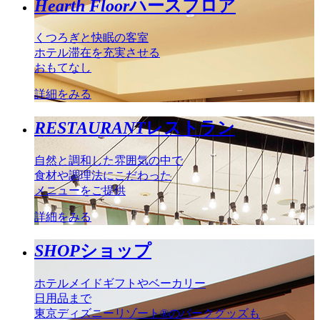
Hearth Floor
ハースフロア
くつろぎと快眠の客室
ホテル滞在を充実させる
おもてなし
詳細をみる
RESTAURANT
レストラン
自然と調和した雰囲気の中で
食材や調理法にこだわった
メニューをご提供
詳細をみる
SHOP
ショップ
ホテルメイドギフトやベーカリー
日用品まで
東京ディズニーリゾート®のパークグッズも