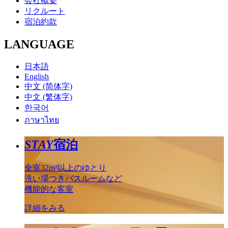
会社概要
リクルート
宿泊約款
LANGUAGE
日本語
English
中文 (简体字)
中文 (繁体字)
한국어
ภาษาไทย
STAY
宿泊
全室32m²以上のゆとり
洗い場つきバスルームなど
機能的な客室
詳細をみる