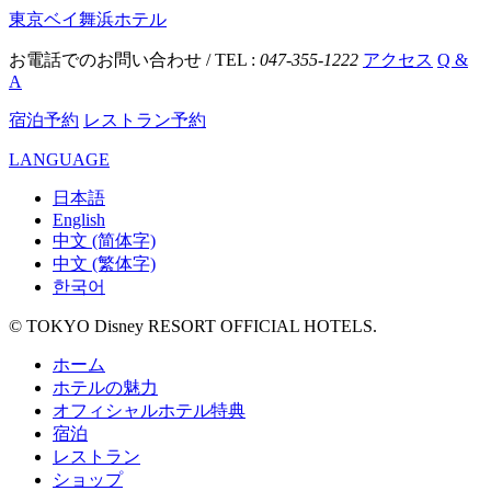
東京ベイ舞浜ホテル
お電話でのお問い合わせ / TEL :
047-355-1222
アクセス
Q &
A
宿泊予約
レストラン予約
LANGUAGE
日本語
English
中文 (简体字)
中文 (繁体字)
한국어
© TOKYO Disney RESORT OFFICIAL HOTELS.
ホーム
ホテルの魅力
オフィシャルホテル特典
宿泊
レストラン
ショップ