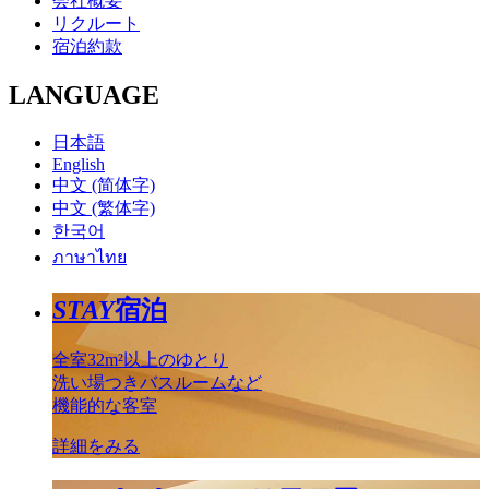
会社概要
リクルート
宿泊約款
LANGUAGE
日本語
English
中文 (简体字)
中文 (繁体字)
한국어
ภาษาไทย
STAY
宿泊
全室32m²以上のゆとり
洗い場つきバスルームなど
機能的な客室
詳細をみる