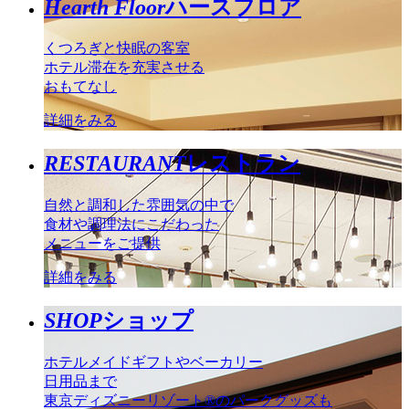
Hearth Floor
ハースフロア
くつろぎと快眠の客室
ホテル滞在を充実させる
おもてなし
詳細をみる
RESTAURANT
レストラン
自然と調和した雰囲気の中で
食材や調理法にこだわった
メニューをご提供
詳細をみる
SHOP
ショップ
ホテルメイドギフトやベーカリー
日用品まで
東京ディズニーリゾート®のパークグッズも