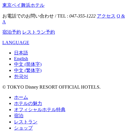
東京ベイ舞浜ホテル
お電話でのお問い合わせ / TEL :
047-355-1222
アクセス
Q &
A
宿泊予約
レストラン予約
LANGUAGE
日本語
English
中文 (简体字)
中文 (繁体字)
한국어
© TOKYO Disney RESORT OFFICIAL HOTELS.
ホーム
ホテルの魅力
オフィシャルホテル特典
宿泊
レストラン
ショップ