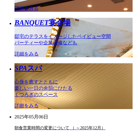
詳細をみる
BANQUET
宴会場
邸宅のテラスをイメージしたベイビュー空間
パーティーや企業研修なども
詳細をみる
SPA
スパ
心身を癒すとともに
楽しい一日の余韻にひたる
くつろぎのスペース
詳細をみる
2025年05月06日
朝食営業時間の変更について （ ～2025年12月）