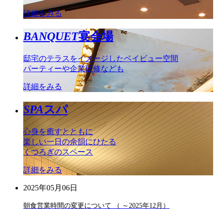
詳細をみる
BANQUET
宴会場
邸宅のテラスをイメージしたベイビュー空間
パーティーや企業研修なども
詳細をみる
SPA
スパ
心身を癒すとともに
楽しい一日の余韻にひたる
くつろぎのスペース
詳細をみる
2025年05月06日
朝食営業時間の変更について （ ～2025年12月）