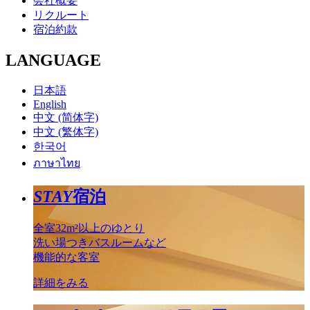
会社概要
リクルート
宿泊約款
LANGUAGE
日本語
English
中文 (简体字)
中文 (繁体字)
한국어
ภาษาไทย
STAY
宿泊
全室32m²以上のゆとり
洗い場つきバスルームなど
機能的な客室
詳細をみる