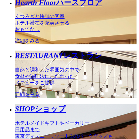
Hearth Floor
ハースフロア
くつろぎと快眠の客室
ホテル滞在を充実させる
おもてなし
詳細をみる
RESTAURANT
レストラン
自然と調和した雰囲気の中で
食材や調理法にこだわった
メニューをご提供
詳細をみる
SHOP
ショップ
ホテルメイドギフトやベーカリー
日用品まで
東京ディズニーリゾート®のパークグッズも