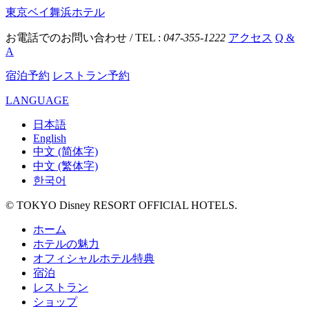
東京ベイ舞浜ホテル
お電話でのお問い合わせ / TEL :
047-355-1222
アクセス
Q &
A
宿泊予約
レストラン予約
LANGUAGE
日本語
English
中文 (简体字)
中文 (繁体字)
한국어
© TOKYO Disney RESORT OFFICIAL HOTELS.
ホーム
ホテルの魅力
オフィシャルホテル特典
宿泊
レストラン
ショップ