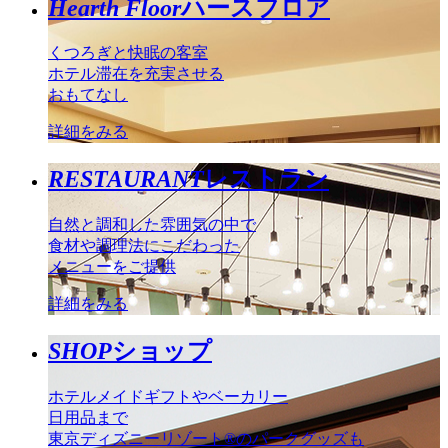
Hearth Floor
ハースフロア
くつろぎと快眠の客室
ホテル滞在を充実させる
おもてなし
詳細をみる
RESTAURANT
レストラン
自然と調和した雰囲気の中で
食材や調理法にこだわった
メニューをご提供
詳細をみる
SHOP
ショップ
ホテルメイドギフトやベーカリー
日用品まで
東京ディズニーリゾート®のパークグッズも