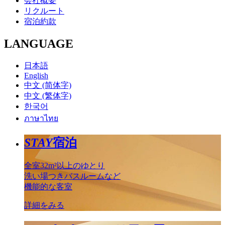
会社概要
リクルート
宿泊約款
LANGUAGE
日本語
English
中文 (简体字)
中文 (繁体字)
한국어
ภาษาไทย
STAY
宿泊
全室32m²以上のゆとり
洗い場つきバスルームなど
機能的な客室
詳細をみる