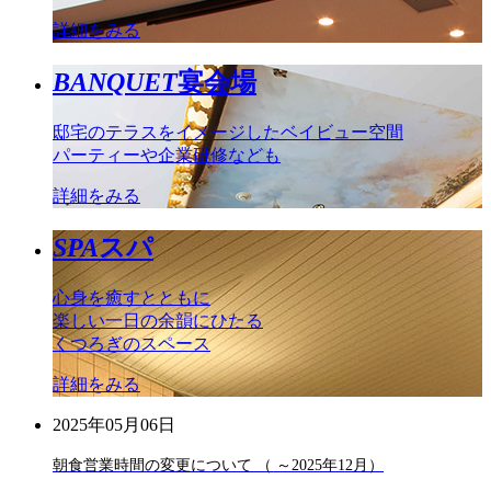
詳細をみる
BANQUET
宴会場
邸宅のテラスをイメージしたベイビュー空間
パーティーや企業研修なども
詳細をみる
SPA
スパ
心身を癒すとともに
楽しい一日の余韻にひたる
くつろぎのスペース
詳細をみる
2025年05月06日
朝食営業時間の変更について （ ～2025年12月）