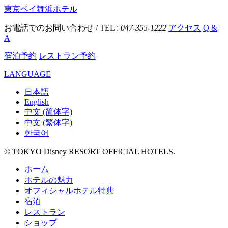
東京ベイ舞浜ホテル
お電話でのお問い合わせ / TEL :
047-355-1222
アクセス
Q &
A
宿泊予約
レストラン予約
LANGUAGE
日本語
English
中文 (简体字)
中文 (繁体字)
한국어
© TOKYO Disney RESORT OFFICIAL HOTELS.
ホーム
ホテルの魅力
オフィシャルホテル特典
宿泊
レストラン
ショップ