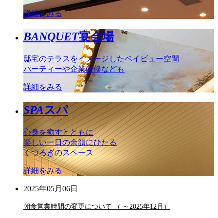
詳細をみる
BANQUET
宴会場
邸宅のテラスをイメージしたベイビュー空間
パーティーや企業研修なども
詳細をみる
SPA
スパ
心身を癒すとともに
楽しい一日の余韻にひたる
くつろぎのスペース
詳細をみる
2025年05月06日
朝食営業時間の変更について （ ～2025年12月）