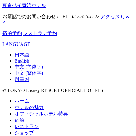
東京ベイ舞浜ホテル
お電話でのお問い合わせ / TEL :
047-355-1222
アクセス
Q &
A
宿泊予約
レストラン予約
LANGUAGE
日本語
English
中文 (简体字)
中文 (繁体字)
한국어
© TOKYO Disney RESORT OFFICIAL HOTELS.
ホーム
ホテルの魅力
オフィシャルホテル特典
宿泊
レストラン
ショップ