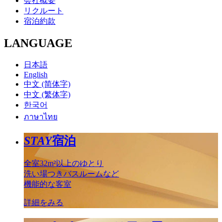
会社概要
リクルート
宿泊約款
LANGUAGE
日本語
English
中文 (简体字)
中文 (繁体字)
한국어
ภาษาไทย
STAY
宿泊
全室32m²以上のゆとり
洗い場つきバスルームなど
機能的な客室
詳細をみる