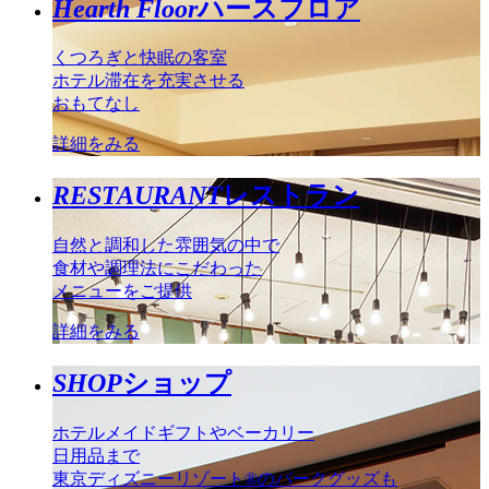
Hearth Floor
ハースフロア
くつろぎと快眠の客室
ホテル滞在を充実させる
おもてなし
詳細をみる
RESTAURANT
レストラン
自然と調和した雰囲気の中で
食材や調理法にこだわった
メニューをご提供
詳細をみる
SHOP
ショップ
ホテルメイドギフトやベーカリー
日用品まで
東京ディズニーリゾート®のパークグッズも