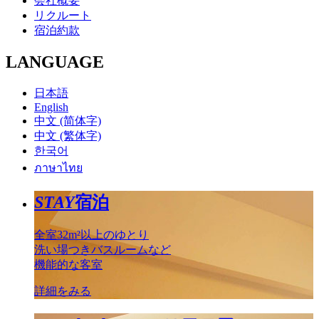
会社概要
リクルート
宿泊約款
LANGUAGE
日本語
English
中文 (简体字)
中文 (繁体字)
한국어
ภาษาไทย
STAY
宿泊
全室32m²以上のゆとり
洗い場つきバスルームなど
機能的な客室
詳細をみる