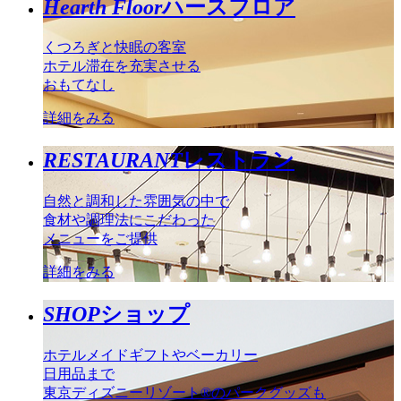
Hearth Floor
ハースフロア
くつろぎと快眠の客室
ホテル滞在を充実させる
おもてなし
詳細をみる
RESTAURANT
レストラン
自然と調和した雰囲気の中で
食材や調理法にこだわった
メニューをご提供
詳細をみる
SHOP
ショップ
ホテルメイドギフトやベーカリー
日用品まで
東京ディズニーリゾート®のパークグッズも