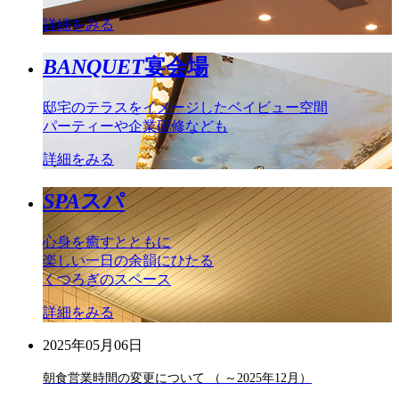
詳細をみる
BANQUET
宴会場
邸宅のテラスをイメージしたベイビュー空間
パーティーや企業研修なども
詳細をみる
SPA
スパ
心身を癒すとともに
楽しい一日の余韻にひたる
くつろぎのスペース
詳細をみる
2025年05月06日
朝食営業時間の変更について （ ～2025年12月）