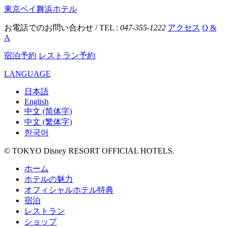
東京ベイ舞浜ホテル
お電話でのお問い合わせ / TEL :
047-355-1222
アクセス
Q &
A
宿泊予約
レストラン予約
LANGUAGE
日本語
English
中文 (简体字)
中文 (繁体字)
한국어
© TOKYO Disney RESORT OFFICIAL HOTELS.
ホーム
ホテルの魅力
オフィシャルホテル特典
宿泊
レストラン
ショップ