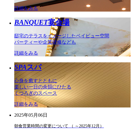
詳細をみる
BANQUET
宴会場
邸宅のテラスをイメージしたベイビュー空間
パーティーや企業研修なども
詳細をみる
SPA
スパ
心身を癒すとともに
楽しい一日の余韻にひたる
くつろぎのスペース
詳細をみる
2025年05月06日
朝食営業時間の変更について （ ～2025年12月）