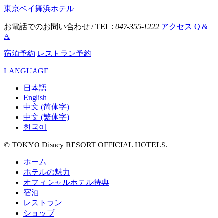
東京ベイ舞浜ホテル
お電話でのお問い合わせ / TEL :
047-355-1222
アクセス
Q &
A
宿泊予約
レストラン予約
LANGUAGE
日本語
English
中文 (简体字)
中文 (繁体字)
한국어
© TOKYO Disney RESORT OFFICIAL HOTELS.
ホーム
ホテルの魅力
オフィシャルホテル特典
宿泊
レストラン
ショップ