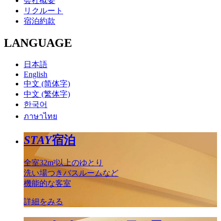
会社概要
リクルート
宿泊約款
LANGUAGE
日本語
English
中文 (简体字)
中文 (繁体字)
한국어
ภาษาไทย
STAY
宿泊
全室32m²以上のゆとり
洗い場つきバスルームなど
機能的な客室
詳細をみる