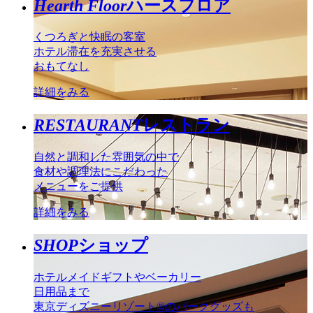
Hearth Floor
ハースフロア
くつろぎと快眠の客室
ホテル滞在を充実させる
おもてなし
詳細をみる
RESTAURANT
レストラン
自然と調和した雰囲気の中で
食材や調理法にこだわった
メニューをご提供
詳細をみる
SHOP
ショップ
ホテルメイドギフトやベーカリー
日用品まで
東京ディズニーリゾート®のパークグッズも