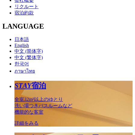
会社概要
リクルート
宿泊約款
LANGUAGE
日本語
English
中文 (简体字)
中文 (繁体字)
한국어
ภาษาไทย
STAY
宿泊
全室32m²以上のゆとり
洗い場つきバスルームなど
機能的な客室
詳細をみる