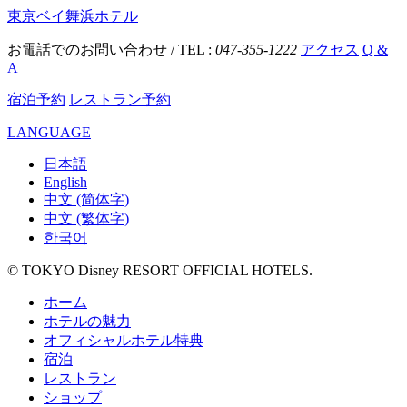
東京ベイ舞浜ホテル
お電話でのお問い合わせ / TEL :
047-355-1222
アクセス
Q &
A
宿泊予約
レストラン予約
LANGUAGE
日本語
English
中文 (简体字)
中文 (繁体字)
한국어
© TOKYO Disney RESORT OFFICIAL HOTELS.
ホーム
ホテルの魅力
オフィシャルホテル特典
宿泊
レストラン
ショップ