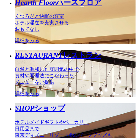
Hearth Floor
ハースフロア
くつろぎと快眠の客室
ホテル滞在を充実させる
おもてなし
詳細をみる
RESTAURANT
レストラン
自然と調和した雰囲気の中で
食材や調理法にこだわった
メニューをご提供
詳細をみる
SHOP
ショップ
ホテルメイドギフトやベーカリー
日用品まで
東京ディズニーリゾート®のパークグッズも