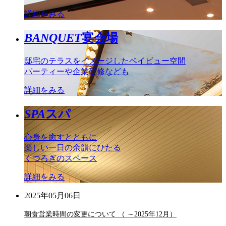
詳細をみる
BANQUET
宴会場
邸宅のテラスをイメージしたベイビュー空間
パーティーや企業研修なども
詳細をみる
SPA
スパ
心身を癒すとともに
楽しい一日の余韻にひたる
くつろぎのスペース
詳細をみる
2025年05月06日
朝食営業時間の変更について （ ～2025年12月）