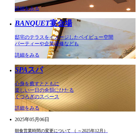
詳細をみる
BANQUET
宴会場
邸宅のテラスをイメージしたベイビュー空間
パーティーや企業研修なども
詳細をみる
SPA
スパ
心身を癒すとともに
楽しい一日の余韻にひたる
くつろぎのスペース
詳細をみる
2025年05月06日
朝食営業時間の変更について （ ～2025年12月）