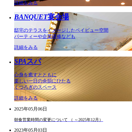
詳細をみる
BANQUET
宴会場
邸宅のテラスをイメージしたベイビュー空間
パーティーや企業研修なども
詳細をみる
SPA
スパ
心身を癒すとともに
楽しい一日の余韻にひたる
くつろぎのスペース
詳細をみる
2025年05月06日
朝食営業時間の変更について （ ～2025年12月）
2023年05月03日