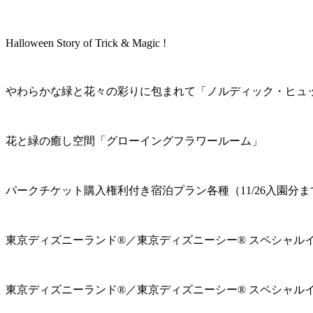
Halloween Story of Trick & Magic !
やわらかな緑と花々の彩りに包まれて「ノルディック・ヒュ
花と緑の癒し空間「グローイングフラワールーム」
パークチケット購入権利付き宿泊プラン各種（11/26入園分ま
東京ディズニーランド®／東京ディズニーシー® スペシャル
東京ディズニーランド®／東京ディズニーシー® スペシャル