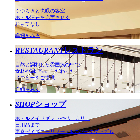
くつろぎと快眠の客室
ホテル滞在を充実させる
おもてなし
詳細をみる
RESTAURANT
レストラン
自然と調和した雰囲気の中で
食材や調理法にこだわった
メニューをご提供
詳細をみる
SHOP
ショップ
ホテルメイドギフトやベーカリー
日用品まで
東京ディズニーリゾート®のパークグッズも