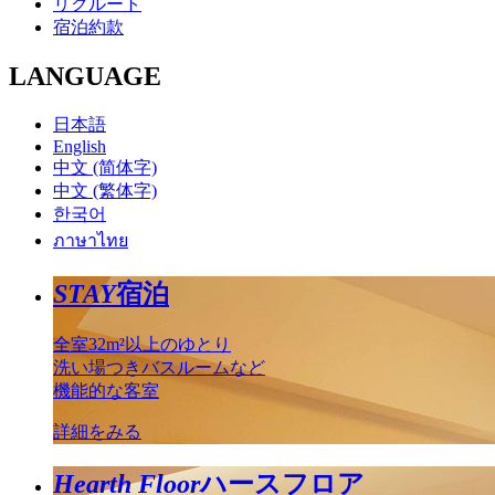
リクルート
宿泊約款
LANGUAGE
日本語
English
中文 (简体字)
中文 (繁体字)
한국어
ภาษาไทย
STAY
宿泊
全室32m²以上のゆとり
洗い場つきバスルームなど
機能的な客室
詳細をみる
Hearth Floor
ハースフロア