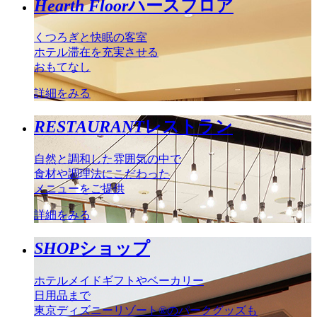
Hearth Floor
ハースフロア
くつろぎと快眠の客室
ホテル滞在を充実させる
おもてなし
詳細をみる
RESTAURANT
レストラン
自然と調和した雰囲気の中で
食材や調理法にこだわった
メニューをご提供
詳細をみる
SHOP
ショップ
ホテルメイドギフトやベーカリー
日用品まで
東京ディズニーリゾート®のパークグッズも