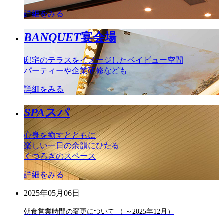
詳細をみる
BANQUET
宴会場
邸宅のテラスをイメージしたベイビュー空間
パーティーや企業研修なども
詳細をみる
SPA
スパ
心身を癒すとともに
楽しい一日の余韻にひたる
くつろぎのスペース
詳細をみる
2025年05月06日
朝食営業時間の変更について （ ～2025年12月）