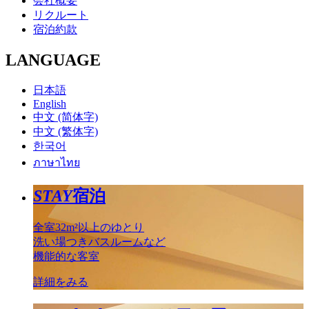
会社概要
リクルート
宿泊約款
LANGUAGE
日本語
English
中文 (简体字)
中文 (繁体字)
한국어
ภาษาไทย
STAY
宿泊
全室32m²以上のゆとり
洗い場つきバスルームなど
機能的な客室
詳細をみる