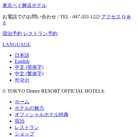
東京ベイ舞浜ホテル
お電話でのお問い合わせ / TEL :
047-355-1222
アクセス
Q &
A
宿泊予約
レストラン予約
LANGUAGE
日本語
English
中文 (简体字)
中文 (繁体字)
한국어
© TOKYO Disney RESORT OFFICIAL HOTELS.
ホーム
ホテルの魅力
オフィシャルホテル特典
宿泊
レストラン
ショップ