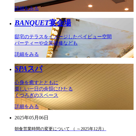
詳細をみる
BANQUET
宴会場
邸宅のテラスをイメージしたベイビュー空間
パーティーや企業研修なども
詳細をみる
SPA
スパ
心身を癒すとともに
楽しい一日の余韻にひたる
くつろぎのスペース
詳細をみる
2025年05月06日
朝食営業時間の変更について （ ～2025年12月）