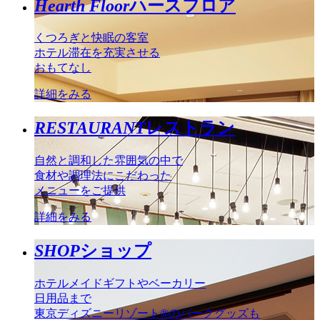
Hearth Floor
ハースフロア
くつろぎと快眠の客室
ホテル滞在を充実させる
おもてなし
詳細をみる
RESTAURANT
レストラン
自然と調和した雰囲気の中で
食材や調理法にこだわった
メニューをご提供
詳細をみる
SHOP
ショップ
ホテルメイドギフトやベーカリー
日用品まで
東京ディズニーリゾート®のパークグッズも