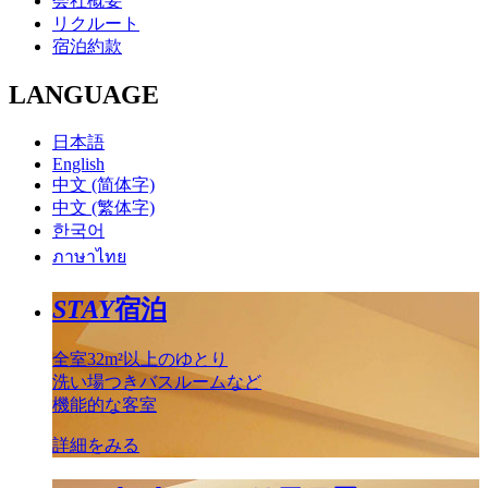
会社概要
リクルート
宿泊約款
LANGUAGE
日本語
English
中文 (简体字)
中文 (繁体字)
한국어
ภาษาไทย
STAY
宿泊
全室32m²以上のゆとり
洗い場つきバスルームなど
機能的な客室
詳細をみる