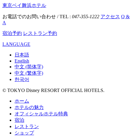
東京ベイ舞浜ホテル
お電話でのお問い合わせ / TEL :
047-355-1222
アクセス
Q &
A
宿泊予約
レストラン予約
LANGUAGE
日本語
English
中文 (简体字)
中文 (繁体字)
한국어
© TOKYO Disney RESORT OFFICIAL HOTELS.
ホーム
ホテルの魅力
オフィシャルホテル特典
宿泊
レストラン
ショップ