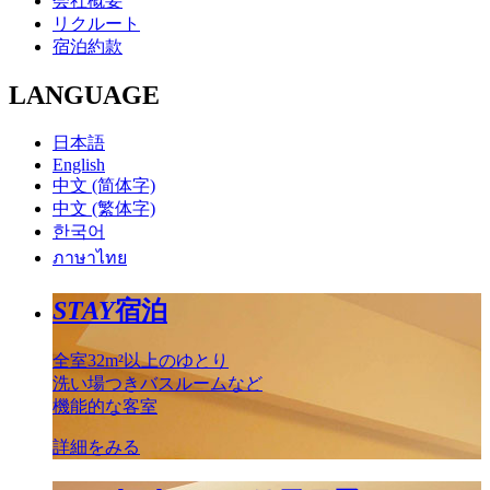
会社概要
リクルート
宿泊約款
LANGUAGE
日本語
English
中文 (简体字)
中文 (繁体字)
한국어
ภาษาไทย
STAY
宿泊
全室32m²以上のゆとり
洗い場つきバスルームなど
機能的な客室
詳細をみる