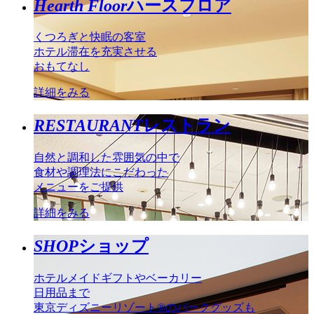
Hearth Floor
ハースフロア
くつろぎと快眠の客室
ホテル滞在を充実させる
おもてなし
詳細をみる
RESTAURANT
レストラン
自然と調和した雰囲気の中で
食材や調理法にこだわった
メニューをご提供
詳細をみる
SHOP
ショップ
ホテルメイドギフトやベーカリー
日用品まで
東京ディズニーリゾート®のパークグッズも