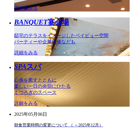
詳細をみる
BANQUET
宴会場
邸宅のテラスをイメージしたベイビュー空間
パーティーや企業研修なども
詳細をみる
SPA
スパ
心身を癒すとともに
楽しい一日の余韻にひたる
くつろぎのスペース
詳細をみる
2025年05月06日
朝食営業時間の変更について （ ～2025年12月）