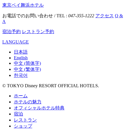
東京ベイ舞浜ホテル
お電話でのお問い合わせ / TEL :
047-355-1222
アクセス
Q &
A
宿泊予約
レストラン予約
LANGUAGE
日本語
English
中文 (简体字)
中文 (繁体字)
한국어
© TOKYO Disney RESORT OFFICIAL HOTELS.
ホーム
ホテルの魅力
オフィシャルホテル特典
宿泊
レストラン
ショップ