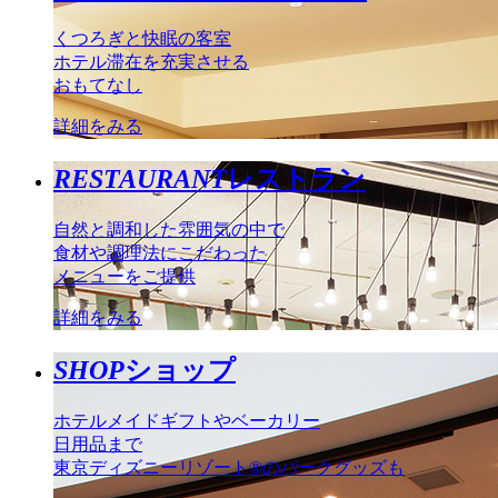
くつろぎと快眠の客室
ホテル滞在を充実させる
おもてなし
詳細をみる
RESTAURANT
レストラン
自然と調和した雰囲気の中で
食材や調理法にこだわった
メニューをご提供
詳細をみる
SHOP
ショップ
ホテルメイドギフトやベーカリー
日用品まで
東京ディズニーリゾート®のパークグッズも