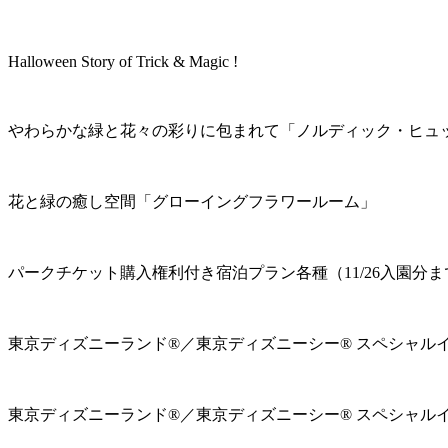
Halloween Story of Trick & Magic !
やわらかな緑と花々の彩りに包まれて「ノルディック・ヒュ
花と緑の癒し空間「グローイングフラワールーム」
パークチケット購入権利付き宿泊プラン各種（11/26入園分ま
東京ディズニーランド®／東京ディズニーシー® スペシャル
東京ディズニーランド®／東京ディズニーシー® スペシャル