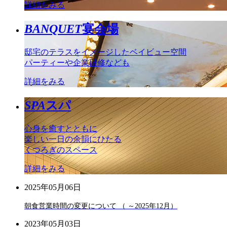
詳細をみる
BANQUET
宴会場
邸宅のテラスをイメージしたベイビュー空間
パーティーや企業研修なども
詳細をみる
SPA
スパ
心身を癒すとともに
楽しい一日の余韻にひたる
くつろぎのスペース
詳細をみる
2025年05月06日
朝食営業時間の変更について （ ～2025年12月）
2023年05月03日