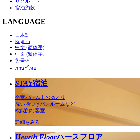
リクルート
宿泊約款
LANGUAGE
日本語
English
中文 (简体字)
中文 (繁体字)
한국어
ภาษาไทย
STAY
宿泊
全室32m²以上のゆとり
洗い場つきバスルームなど
機能的な客室
詳細をみる
Hearth Floor
ハースフロア