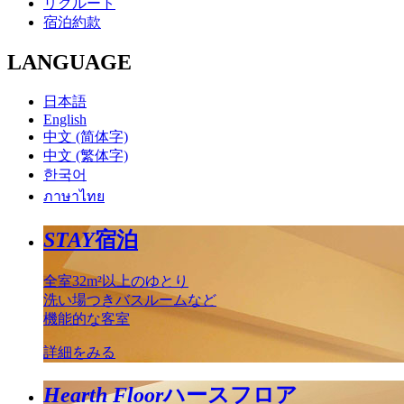
リクルート
宿泊約款
LANGUAGE
日本語
English
中文 (简体字)
中文 (繁体字)
한국어
ภาษาไทย
STAY
宿泊
全室32m²以上のゆとり
洗い場つきバスルームなど
機能的な客室
詳細をみる
Hearth Floor
ハースフロア