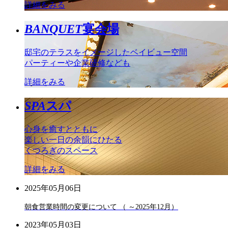
詳細をみる
BANQUET
宴会場
邸宅のテラスをイメージしたベイビュー空間
パーティーや企業研修なども
詳細をみる
SPA
スパ
心身を癒すとともに
楽しい一日の余韻にひたる
くつろぎのスペース
詳細をみる
2025年05月06日
朝食営業時間の変更について （ ～2025年12月）
2023年05月03日