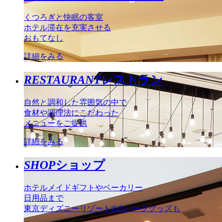
くつろぎと快眠の客室
ホテル滞在を充実させる
おもてなし
詳細をみる
RESTAURANT
レストラン
自然と調和した雰囲気の中で
食材や調理法にこだわった
メニューをご提供
詳細をみる
SHOP
ショップ
ホテルメイドギフトやベーカリー
日用品まで
東京ディズニーリゾート®のパークグッズも