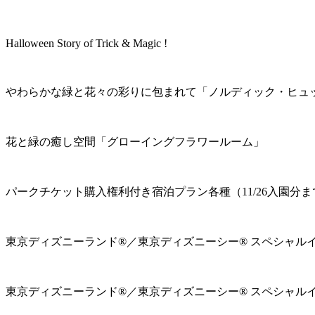
Halloween Story of Trick & Magic !
やわらかな緑と花々の彩りに包まれて「ノルディック・ヒュ
花と緑の癒し空間「グローイングフラワールーム」
パークチケット購入権利付き宿泊プラン各種（11/26入園分ま
東京ディズニーランド®／東京ディズニーシー® スペシャル
東京ディズニーランド®／東京ディズニーシー® スペシャル